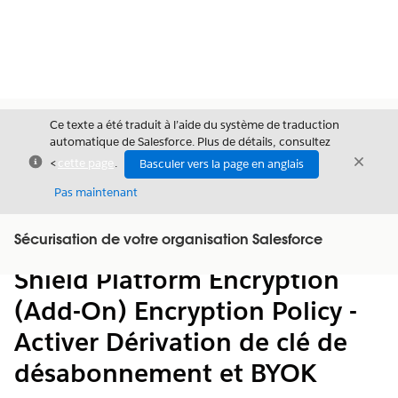
Ce texte a été traduit à l’aide du système de traduction
automatique de Salesforce. Plus de détails, consultez
Fermer
Ferme
<
cette page
.
Basculer vers la page en anglais
Fermer
Pas maintenant
Table des
Sécurisation de votre organisation Salesforce
Afficher la table des matières
matières
Shield Platform Encryption
(Add-On) Encryption Policy -
Activer Dérivation de clé de
désabonnement et BYOK