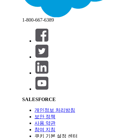
설정>암호화 설정>고급 암호화 설정>BYOK가 키 파
닫기
닫기
설정>키 관리>키 유형> 자체 키 가져오기>Salesfor
1-800-667-6389
제어 개요
BYOK 기능을 최종 데이터 암호화 키로 사용하여 중
구성되지 않은 경우 보안 위험
Salesforce Help | Article
암호화가 활성화되지 않은 경우 권한이 없는 직원이 민감
지 않을 수 있습니다. 매년(예: 정기적으로) 키를 순
른 키 아래에서 안전하게 유지됩니다.
위협 시나리오
SALESFORCE
암호화 키 관리를 사용하지 않으면 노출된 키를 위협
개인정보 처리방침
보안 정책
예상 CVSS 점수 범위
사용 약관
참여 지침
높음(7.0~8.9)
쿠키 기본 설정 센터