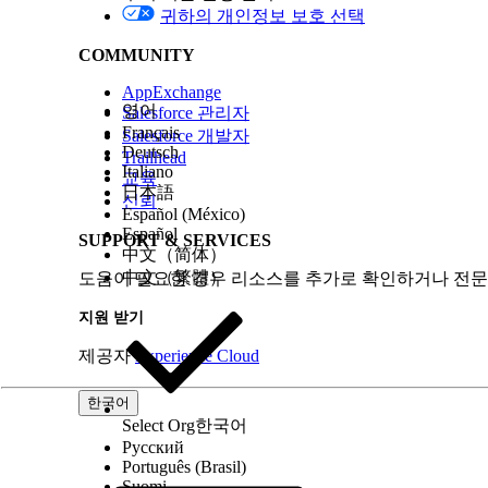
귀하의 개인정보 보호 선택
위험 영향 고려 사항
COMMUNITY
플랫폼에 저장된 중요한 데이터 및 회사에서 준수해야 
AppExchange
영어
Salesforce 관리자
위험이 높은 경우
Français
Salesforce 개발자
Deutsch
Trailhead
Italiano
암호화가 활성화되지 않고 키가 회전되거나 많은 사용
교육
日本語
신뢰
Español (México)
낮은 위험 또는 비위험
Español
SUPPORT & SERVICES
中文（简体）
다음 중 하나 이상이 구현되면 이 제어가 낮은 위험으
中文（繁體）
도움이 필요한 경우 리소스를 추가로 확인하거나 전문
Salesforce 생성 키 사용
지원 받기
MFA를 사용하여 키에 대한 액세스가 제한됨
제공자
Experience Cloud
비즈니스 및 통합 고려 사항
한국어
고객은 데이터를 암호화하기 위한 키를 관리하는 비즈
Select Org
한국어
Русский
권장 수정
Português (Brasil)
Suomi