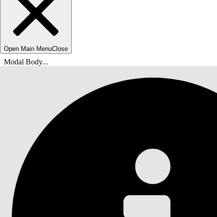
Open Main Menu
Close
Modal Body...
위치: