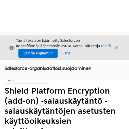
Tämä teksti on käännetty Salesforcen
konekäännösjärjestelmän avulla. Katso lisätietoja
täältä
.
Sulje
Sulje
Sulje
Vaihda englantiin
Ei nyt
Salesforce-organisaatiosi suojaaminen
Sisällysluettelo
Näytä sisällysluettelo
Shield Platform Encryption
(add-on) -salauskäytäntö -
salauskäytäntöjen asetusten
käyttöoikeuksien