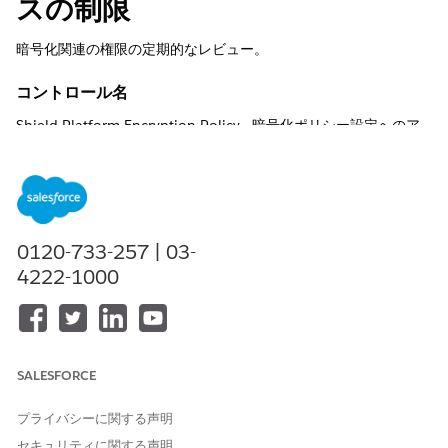
スの制限
暗号化関連の権限の定期的なレビュー。
コントロール名
Shield Platform Encryption Policy - 暗号化ポリシー設定へのア
クセスの制限
推奨設定
Shield Platform Encryption Settingsの[Setup]ページの
[Advanced Encryption Settings]セクションで、[
Restrict Access
0120-733-257 | 03-
to Encryption Policy Settings
]をオンにします。
4222-1000
定期的に次の暗号化関連権限を確認し、ポリシーに従ってユーザ
ーに適切に割り当てられていることを確認します。
暗号化鍵の管理
「アプリケーションのカスタマイズ」
SALESFORCE
「設定・定義の参照」
「証明書の管理」
プライバシーに関する声明
セキュリティに関する声明