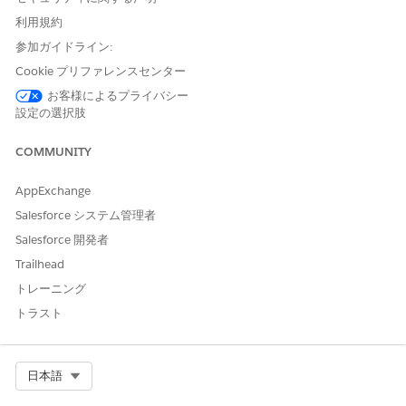
制御の概要
利用規約
暗号化関連の権限の定期的なレビュー。
参加ガイドライン:
設定されていない場合のセキュリティリスク
Cookie プリファレンスセンター
お客様によるプライバシー
権限のない従業員は、暗号化された機密 PII (個人識別情報) への
設定の選択肢
不正アクセスを許可する秘密の漏洩につながる暗号化設定を参照
できる可能性があります。
COMMUNITY
脅威のシナリオ
AppExchange
暗号化鍵管理を使用しない場合、公開された暗号化設定データを
Salesforce システム管理者
脅威アクターが使用して、暗号化された機密データにアクセスで
Salesforce 開発者
きます。
Trailhead
推定 CVSS スコア範囲
トレーニング
重大 (9.0 ～ 10.0)。
トラスト
リスクの影響に関する考慮事項
Select Org
日本語
プラットフォームに保存されている機密データと、会社が順守す
る必要がある規制要件に応じて異なります。