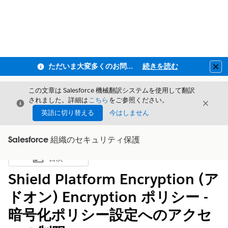
ただいま大変多くのお問い合わせをいただいており、ご連絡までにお時間を頂戴しております
続きを読む
Clo
この文章は Salesforce 機械翻訳システムを使用して翻訳
されました。詳細は
こちら
をご参照ください。
閉じる
閉じ
閉じる
英語に切り替える
今はしません
Salesforce 組織のセキュリティ保護
目次
目次を表示
Shield Platform Encryption (ア
ドオン) Encryption ポリシー -
暗号化ポリシー設定へのアクセ