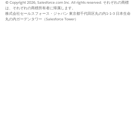
© Copyright 2026, Salesforce.com Inc. All rights reserved. それぞれの商標
は、それぞれの商標所有者に帰属します。
より高いリスク
株式会社セールスフォース・ジャパン 東京都千代田区丸の内1-1-3 日本生命
丸の内ガーデンタワー（Salesforce Tower）
暗号化関連の権限を確認するための定期的なガバナンス制御は実
施されておらず、ユーザーには「アプリケーションのカスタマイ
ズ」権限が広く割り当てられています。
Low or No Risk When (低リスクまたは無リスクの場合)
この制御は、次のいずれか 1 つ以上が実装されている場合は、低
リスクとみなすことができます。
暗号化に関連するすべての権限が制限される
MFA を使用してキーへのアクセスを制限する
ビジネスと統合に関する考慮事項
顧客は、鍵を管理するプロファイルや暗号化に関連する設定を参
照するプロファイルへのユーザーアクセスのビジネス上の正当性
を評価する必要があります。
推奨される修復