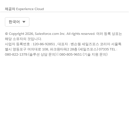
위험이 높은 경우
제공자
Experience Cloud
암호화 관련 권한을 검토하기 위해 정기적인 거버넌스 제어가 적용
되지 않으며, 사용자에게 응용 프로그램 사용자 정의 권한이 광범위
하게 할당됩니다.
Select Org
한국어
낮은 위험 또는 비위험
© Copyright 2026, Salesforce.com Inc. All rights reserved. 여러 등록 상표는
해당 소유자의 것입니다.
다음 중 하나 이상이 구현되면 이 제어가 낮은 위험으로 간주될 수
사업자 등록번호 : 120-86-92851 , 대표자 : 벤슨웡 세일즈포스 코리아 서울특
있습니다.
별시 영등포구 여의대로 108, 파크원타워2 28층 (세일즈포스) 07335 TEL :
080-822-1378 (솔루션 상담 문의) | 080-805-9651 (기술 지원 문의)
암호화와 관련된 모든 권한이 제한됨
MFA를 사용하여 키에 대한 액세스가 제한됨
비즈니스 및 통합 고려 사항
고객은 키를 관리하거나 암호화와 관련된 설정을 확인하는 프로필
에 대한 사용자 액세스에 대한 비즈니스 근거를 평가해야 합니다.
권장 수정
암호화 관련 권한이 각각 올바른 사용자에게 할당되었는지 정기적
으로 검토하십시오.