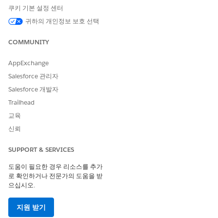
암호화 관련 권한을 정기적으로 검토합니다.
쿠키 기본 설정 센터
구성되지 않은 경우 보안 위험
귀하의 개인정보 보호 선택
무단 직원은 암호화된 민감한 PII(개인 식별 정보)에 대한 무단 액세
COMMUNITY
스를 허용하는 누출된 암호로 이어지는 암호화 설정을 볼 수 있습니
다.
AppExchange
Salesforce 관리자
위협 시나리오
Salesforce 개발자
암호화 키 관리를 사용하지 않으면 노출된 암호화 설정 데이터를 위
Trailhead
협 작업자가 사용하여 암호화된 중요한 데이터에 액세스할 수 있습
니다.
교육
신뢰
예상 CVSS 점수 범위
SUPPORT & SERVICES
중요(9.0~10.0)
도움이 필요한 경우 리소스를 추가
위험 영향 고려 사항
로 확인하거나 전문가의 도움을 받
으십시오.
플랫폼에 저장된 중요한 데이터 및 회사에서 준수해야 하는 규제 요
구 사항에 따라 다릅니다.
지원 받기