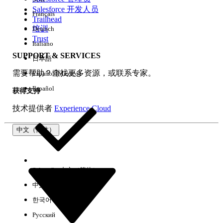
Salesforce 开发人员
Français
体验
Trailhead
培训
Deutsch
Trust
Italiano
SUPPORT & SERVICES
日本語
全部清除
完成
需要帮助？查找更多资源，或联系专家。
Español (México)
Español
获得支持
技术提供者
Experience Cloud
中文（简体）
Select Org
中文（简体）
中文（繁体）
한국어
Русский
没有结果