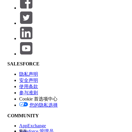
筛选器 (0)
选择筛选器
添加
产品区域
SALESFORCE
功能影响
隐私声明
安全声明
使用条款
参与准则
Cookie 首选项中心
版本
您的隐私选择
COMMUNITY
AppExchange
Salesforce 管理员
英语