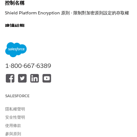
控制名稱
Shield Platform Encryption 原則 - 限制對加密原則設定的存取權
建議組態
在「Shield Platform Encryption 設定」設定頁面的「進階加密設
定」區段中,開啟「
限制對加密原則設定的存取權
」。
定期檢閱並確保根據原則將下列加密相關權限適當指派給使用者:
管理加密金鑰
1-800-667-6389
自訂應用程式
檢視設定和組態
管理憑證
控制概觀
SALESFORCE
定期檢閱加密相關權限。
隱私權聲明
未設定安全性風險
安全性聲明
使用條款
未經授權的員工可以檢視導致洩漏的密碼加密設定,此設定允許對加
密的敏感 PII (個人可識別資訊) 進行未經授權的存取。
參與原則