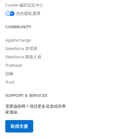
Cookie 偏好設定中心
威脅情況
您的隱私選擇
若沒有加密金鑰管理,威脅執行動作使用者可以使用公開的加密設定
資料來取得加密敏感資料的存取權。
COMMUNITY
估計 CVSS 分數範圍
AppExchange
Salesforce 管理員
嚴重 (9.0–10.0)。
Salesforce 開發人員
風險影響考量事項
Trailhead
取決於儲存在平台中的敏感資料以及公司必須遵循的法規需求。
訓練
Trust
風險愈高時機
SUPPORT & SERVICES
沒有定期管理控制項可檢閱加密相關權限,且使用者已廣泛指派「自
訂應用程式」權限。
需要協助嗎？尋找更多資源或與專
家連線。
低風險或無風險的時機
取得支援
實作下列一或多個控制項時,可以將此控制項視為低度風險:
與加密相關的所有權限都受到限制