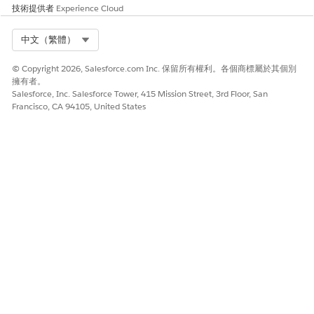
技術提供者
Experience Cloud
使用 MFA 限制對金鑰的存取權
Select Org
中文（繁體）
業務與整合考量事項
客戶應評估使用者存取管理金鑰或檢視與加密相關設定的設定檔的
© Copyright 2026, Salesforce.com Inc. 保留所有權利。各個商標屬於其個別
業務理由。
擁有者。
Salesforce, Inc. Salesforce Tower, 415 Mission Street, 3rd Floor, San
Francisco, CA 94105, United States
建議的補救措施
定期檢閱每個與加密相關的權限,以確保權限已指派給正確的使用
者。
安全性健康檢閱指南
無 - 目前未由安全性健康審查工具檢查。
另請參照：
Shield Platform Encryption 需要的使用者權限
此文章是否解決您的問題？