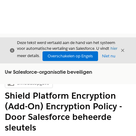
Deze tekst werd vertaald aan de hand van het systeem
voor automatische vertaling van Salesforce. U vindt
hier
Sluiten
Sluite
Sluiten
meer details.
Overschakelen op Engels
Niet nu
Uw Salesforce-organisatie beveiligen
Inhoudsopgave
Inhoudsopgave weergeven
Shield Platform Encryption
(Add-On) Encryption Policy -
Door Salesforce beheerde
sleutels