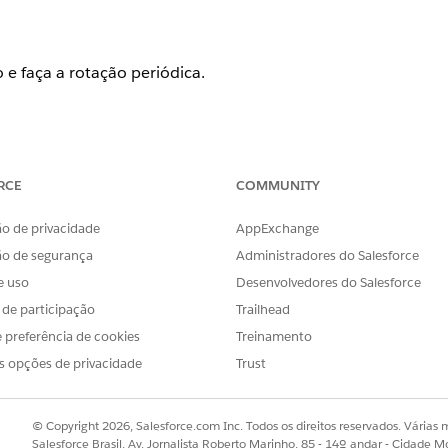
 e faça a rotação periódica.
yption - Chaves gerenciadas do Salesforce - Segredo do locatá
RCE
COMMUNITY
o de privacidade
AppExchange
figurações da Shield Platform Encryption, na seção Política 
ão de segurança
Administradores do Salesforce
stico inicial
.
e uso
Desenvolvedores do Salesforce
s de participação
Trailhead
o locatário probabilístico e use o segredo do locatário Cam
 e anexos.
 preferência de cookies
Treinamento
s opções de privacidade
Trust
 e faça a rotação periódica.
© Copyright 2026, Salesforce.com Inc. Todos os direitos reservados. Várias m
Salesforce Brasil, Av. Jornalista Roberto Marinho, 85 - 14º andar - Cidade M