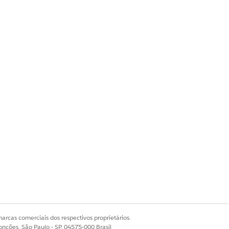
rio probabilístico
de criptografia, ative
Gerar
pos e Arquivos resultante para
arcas comerciais dos respectivos proprietários.
onções, São Paulo - SP, 04575-000 Brasil