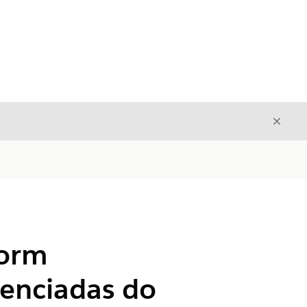
Fecha
Fechar
form
renciadas do