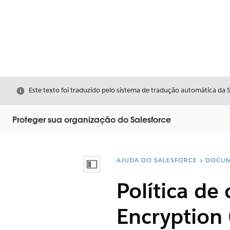
Fechar
Este texto foi traduzido pelo sistema de tradução automática da 
Proteger sua organização do Salesforce
AJUDA DO SALESFORCE
DOCUM
Você está aqui:
Mostrar índice
Política de
Encryption 