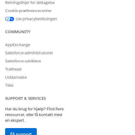
Retningslinjer for deltagelse
Understøttede SSO-scenarier: Salesforce som
Cookie-præferencecenter
serviceudbyderkontrol (afhængig part)
Uw privacybeslissingen
Gør det muligt for brugere at godkende til Salesforce med
en ekstern virksomhedsidentitetsudbyder (idP) og
COMMUNITY
centraliserer godkendelse og adgangskontroller.
Understøttede SSO-scenarier: Salesforce som
AppExchange
identitetsudbyderkontrol (OpenID Connect eller SAML)
Salesforce-administratorer
Gør det muligt for Salesforce at fungere som den centrale
identitetsmyndighed til godkendelse af brugere til
Salesforce-udviklere
downstreamapplikationer.
Trailhead
Uddannelse
Tillid
LØSTE DENNE ARTIKEL DIT PROBLEM?
SUPPORT & SERVICES
Giv os besked, så vi kan forbedre os!
Har du brug for hjælp? Find flere
ressourcer, eller få kontakt med
Ja
Nej
en ekspert.
Få support