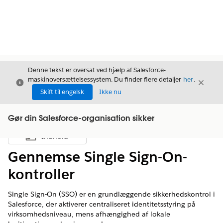
Denne tekst er oversat ved hjælp af Salesforce-
maskinoversættelsessystem. Du finder flere detaljer
her
.
Luk
Luk
Luk
Skift til engelsk
Ikke nu
Gør din Salesforce-organisation sikker
Indhold
Vis indholdsfortegnelse
Gennemse Single Sign-On-
kontroller
Single Sign-On (SSO) er en grundlæggende sikkerhedskontrol i
Salesforce, der aktiverer centraliseret identitetsstyring på
virksomhedsniveau, mens afhængighed af lokale