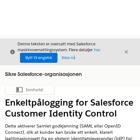
Denne teksten er oversatt med Salesforce
maskinoversettingssystem. Flere detaljer
her
.
Avslutt
Avslut
Avslutt
Bytt til engelsk
Ikke nå
Sikre Salesforce-organisasjonen
Innhold
Vis innholdsfortegnelse
Enkeltpålogging for Salesforce
Customer Identity Control
Dette aktiverer Samlet godkjenning (SAML eller OpenID
Connect), slik at kunder kan bruke ett enkelt, klarert
legitimasjonssett fra en ekstern identitetsleverandør (IdP) for