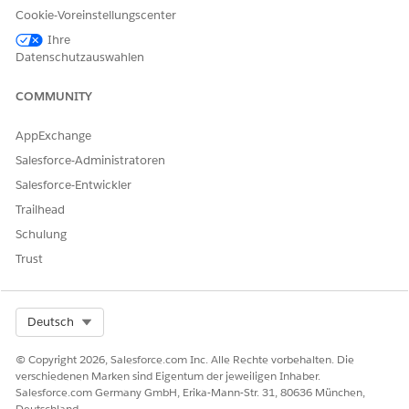
Konfiguration gewährleistet eine konsistente
Cookie-Voreinstellungscenter
Identitätserzwingung, verbesserten Sicherheitsstatus und
reduziertes Anmeldeinformationenrisiko.
Ihre
Datenschutzauswahlen
Sicherheitsrisiko, wenn nicht konfiguriert
COMMUNITY
Ohne ordnungsgemäß konfiguriertes SSO basiert die
Authentifizierung auf fragmentierten oder veralteten
AppExchange
Steuerelementen, wodurch das Risiko von Credential-
Salesforce-Administratoren
Diebstahl, schwachen Kennwörtern, inkonsistenter MFA-
Erzwingung und nicht autorisiertem Zugriff auf Salesforce und
Salesforce-Entwickler
verbundene Systeme erhöht wird.
Trailhead
Schulung
Bedrohungsszenarien
Trust
Schwache lokale Kennwörter, die durch Phishing ausgenutzt
werden, Wiederverwendung von Anmeldeinformationen in
verschiedenen Anwendungen, unsicherer
Select Org
Deutsch
organisationsübergreifender SAML Trust für unbeabsichtigten
Zugriff, veraltetes Abfangen von LDAP-Anmeldeinformationen.
© Copyright 2026, Salesforce.com Inc. Alle Rechte vorbehalten. Die
verschiedenen Marken sind Eigentum der jeweiligen Inhaber.
Geschätzter CVSS-Bewertungsbereich
Salesforce.com Germany GmbH, Erika-Mann-Str. 31, 80636 München,
Deutschland