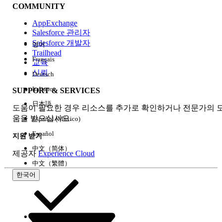
COMMUNITY
AppExchange
Salesforce 관리자
Salesforce 개발자
영어
경험
Trailhead
Français
교육
신뢰
Deutsch
Italiano
SUPPORT & SERVICES
모두 지우기
완료
日本語
도움이 필요한 경우 리소스를 추가로 확인하거나 전문가의 
움을 받으십시오.
Español (México)
Español
지원 받기
中文（简体）
제공자
Experience Cloud
中文（繁體）
한국어