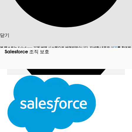
목차 표시
목차
검색
닫기
본 텍스트는 Salesforce 기계 번역 시스템으로 번역되었습니다. 자세한 내용은
여기
를 참조하
Salesforce 조직 보호
영어로 전환
지금 안 함
세요.
닫기
닫기