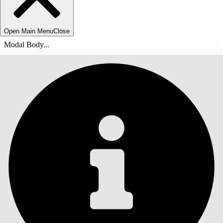
Open Main Menu
Close
Modal Body...
목차
검색