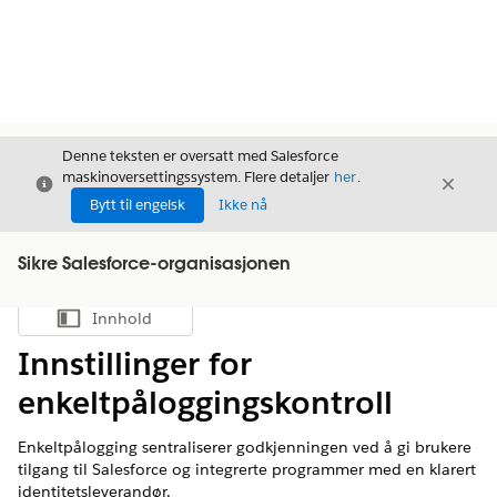
Denne teksten er oversatt med Salesforce
maskinoversettingssystem. Flere detaljer
her
.
Avslutt
Avslut
Avslutt
Bytt til engelsk
Ikke nå
Sikre Salesforce-organisasjonen
Innhold
Vis innholdsfortegnelse
Innstillinger for
enkeltpåloggingskontroll
Enkeltpålogging sentraliserer godkjenningen ved å gi brukere
tilgang til Salesforce og integrerte programmer med en klarert
identitetsleverandør.