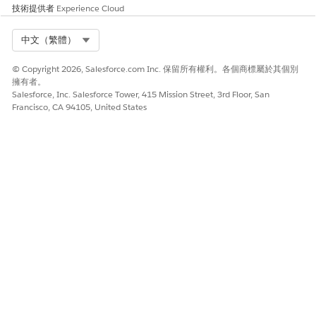
現代驗證標準:系統會使用 SAML 或 OpenID Connect,而非舊
技術提供者
Experience Cloud
版委派驗證。
保護身分提供者鏈結:跨組織 SAML 和 Experience Cloud Trust
Select Org
中文（繁體）
關係會明確定義範圍、記錄並定期檢閱。
舊版驗證淘汰:「透過 LDAP 委派驗證」已遭取代或透過額外的
© Copyright 2026, Salesforce.com Inc. 保留所有權利。各個商標屬於其個別
保護嚴格控制。
擁有者。
Salesforce, Inc. Salesforce Tower, 415 Mission Street, 3rd Floor, San
業務與整合考量事項
Francisco, CA 94105, United States
實作或現代化 SSO 時,客戶應考量使用者體驗、整合相容性、合作
夥伴存取權和移轉計畫。舊版系統可能需要階段轉換至現代身分平
台。
建議的補救措施
使用信任的 IdP 實作集中 SSO、強制執行 MFA 和強式密碼原則、
檢閱和限制 IdP 鏈結、移轉至「委派驗證」之外,並定期檢閱驗證記
錄和存取模式。
安全性健康檢閱指南
Security Health Review 會醒目提示 SSO 和身分結構控制項,以協
助客戶增強驗證、降低身分相關風險,並符合 Salesforce 建議的安全