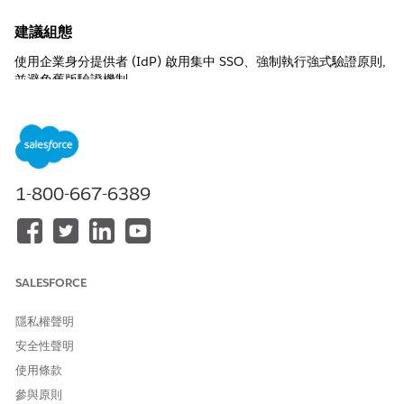
建議組態
使用企業身分提供者 (IdP) 啟用集中 SSO、強制執行強式驗證原則,
並避免舊版驗證機制。
控制概觀
「單一登入」可讓使用者使用信任的 IdP 存取 Salesforce 和整合應
用程式,藉此集中驗證。Salesforce 支援多個 SSO 模型,包括作為服
務提供者、身分提供者或兩者,以及舊版委派驗證。適當的 SSO 組
1-800-667-6389
態可確保一致的身分強制執行、改善安全性狀況,並降低認證風險。
未設定安全性風險
若未正確設定 SSO,則驗證會依賴分片或舊版控制項,進而增加認證
SALESFORCE
竊取、密碼弱度、不一致的 MFA 強制執行,以及 Salesforce 和連線
系統未經授權的存取。
隱私權聲明
威脅情況
安全性聲明
使用條款
網路釣魚、跨應用程式重複使用認證、不安全的跨組織 SAML Trust
啟用非預期的存取權、傳統 LDAP 認證攔截。
參與原則