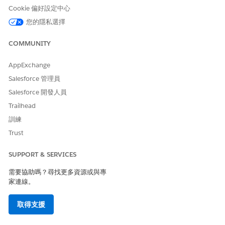
Cookie 偏好設定中心
估計 CVSS 分數範圍
您的隱私選擇
嚴重 (9.0–10.0)。
COMMUNITY
風險影響考量事項
AppExchange
風險嚴重性取決於使用者族群大小、權限層級、組織對網際網路的
Salesforce 管理員
曝光,以及整合系統之間使用的驗證機制。
Salesforce 開發人員
風險愈高時機
Trailhead
本機 Salesforce 驗證搭配密碼標準較弱、未強制執行 MFA、IdP 鏈
訓練
結過度允許性,或委派驗證依賴舊版 LDAP。
Trust
低度風險時機
SUPPORT & SERVICES
實作一或多個補償控制,包括:
需要協助嗎？尋找更多資源或與專
家連線。
企業身分提供者:Salesforce 已與強制執行強式密碼原則和使用
者生命週期管理的集中化 IdP 整合。
多因素驗證:MFA 會在 IdP 或透過 Salesforce 高保證驗證原則
取得支援
強制執行。