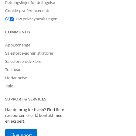
MFA, sessionspolitikker med høj sikring og ensartet
Retningslinjer for deltagelse
håndhævelse af godkendelse for alle afhængige parter.
Cookie-præferencecenter
Uw privacybeslissingen
Sikkerhedspåvirkning
Sikrer, at godkendelseskontroller og MFA-håndhævelse er
COMMUNITY
ensartede på tværs af integrerede systemer.
AppExchange
Forretningspåvirkning
Salesforce-administratorer
Forbedrer identitetsstyring og reducerer risikoen fra
Salesforce-udviklere
fragmenterede godkendelsesmodeller.
Trailhead
Uddannelse
Sikkerhedsrisiko, hvis den ikke er konfigureret
Tillid
Inkonsekvent håndhævelse af godkendelse og manglende
MFA på tværs af downstreamapplikationer.
SUPPORT & SERVICES
Trusselscenarier
Har du brug for hjælp? Find flere
ressourcer, eller få kontakt med
Uautoriseret adgang til tilsluttede applikationer,
en ekspert.
sessionsmisbrug, inkonsekvent identitetsvalidering.
Få support