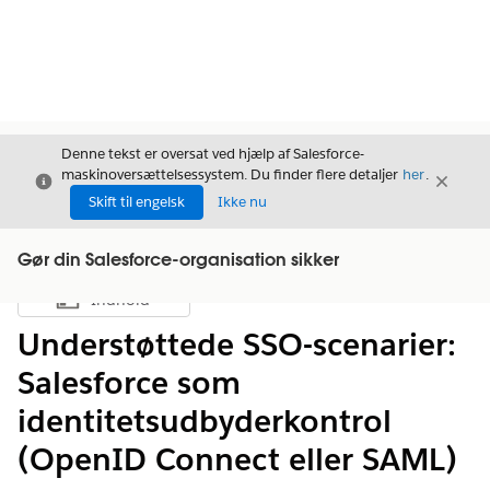
Denne tekst er oversat ved hjælp af Salesforce-
maskinoversættelsessystem. Du finder flere detaljer
her
.
Luk
Luk
Luk
Skift til engelsk
Ikke nu
Gør din Salesforce-organisation sikker
Indhold
Vis indholdsfortegnelse
Understøttede SSO-scenarier:
Salesforce som
identitetsudbyderkontrol
(OpenID Connect eller SAML)