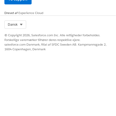
Estimeret CVSS-scoringsinterval
Høj (7,0-8,9).
Drevet af
Experience Cloud
Overvejelser i forbindelse med risikopåvirkning
Select Org
Dansk
Påvirkningen øges med antallet af downstream-applikationer,
der er afhængige af Salesforce-identitet.
© Copyright 2026, Salesforce.com Inc. Alle rettigheder forbeholdes.
Forskellige varemærker tilhører deres respektive ejere.
salesforce.com Danmark, filial af SFDC Sweden AB. Kampmannsgade 2,
Højere risiko når
1604 Copenhagen, Denmark
Downstreamapps godkendes uafhængigt, ellers håndhæves
MFA ikke på Salesforce-loginlaget.
Lav risiko når
Salesforce håndhæver MFA og sessionssikkerhed ensartet på
tværs af alle afhængige parter.
Overvejelser i forbindelse med forretning og
integration
Almindelig i hub-og-spoke-identitetsarkitekturer og interne
SaaS-økosystemer.