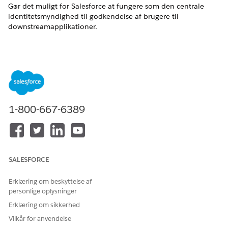
Gør det muligt for Salesforce at fungere som den centrale
identitetsmyndighed til godkendelse af brugere til
downstreamapplikationer.
Kontrolnavn
Salesforce som identitetsudbyder for applikationer
Kontroller oversigt
Gør det muligt for Salesforce at fungere som den centrale
1-800-667-6389
identitetsmyndighed til godkendelse af brugere til
downstreamapplikationer.
Beskrivelse
SALESFORCE
Salesforce godkender brugere til eksterne serviceudbydere
eller interne applikationer ved brug af SAML eller OpenID
Erklæring om beskyttelse af
Connect.
personlige oplysninger
Anbefalet konfiguration
Erklæring om sikkerhed
Vilkår for anvendelse
Konfigurer Salesforce som en identitetsudbyder (IdP) med