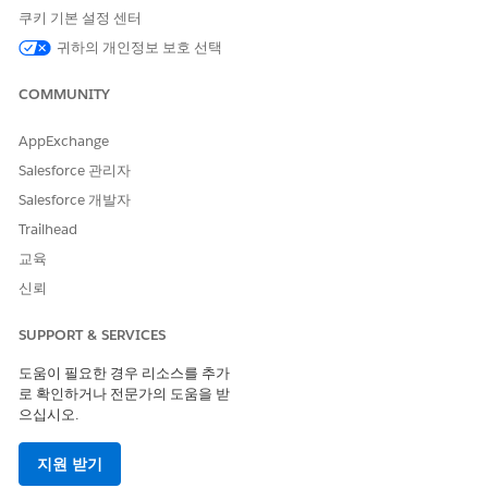
조건부 액세스 정책을 적용합니다.
쿠키 기본 설정 센터
귀하의 개인정보 보호 선택
보안 영향
로컬 자격 증명에 대한 의존성을 제거하여 자격 증명 도난, 피싱 성
COMMUNITY
공, 무단 액세스를 줄입니다.
AppExchange
비즈니스 영향
Salesforce 관리자
규정 준수를 개선하고, 보안 사고를 줄이고, 직원 액세스에 대한 거
Salesforce 개발자
버넌스를 강화합니다.
Trailhead
교육
구성되지 않은 경우 보안 위험
신뢰
암호 정책이 약한 로컬 인증은 특히 특권 사용자의 경우 계정 인수
가능성을 높입니다.
SUPPORT & SERVICES
위협 시나리오
도움이 필요한 경우 리소스를 추가
로 확인하거나 전문가의 도움을 받
자격 증명 채워넣기, 피싱 기반 계정 인계, 손상된 관리자 자격 증명
으십시오.
의 오용
지원 받기
예상 CVSS 점수 범위