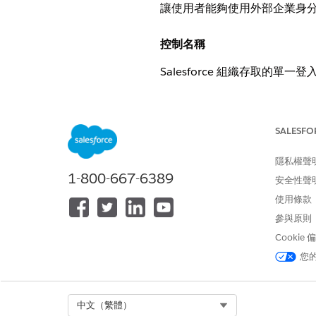
讓使用者能夠使用外部企業身分提供者
控制名稱
Salesforce 組織存取的單一登入 
控制概觀
SALESFO
讓使用者使用外部企業 IdP 驗證 
隱私權聲
描述
1-800-667-6389
安全性聲
使用者使用由外部 IdP 管理的認證 (例
使用條款
參與原則
建議組態
Cookie
您
針對已啟用 MFA 的所有使用者
安全性影響
Select Org
中文（繁體）