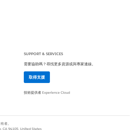
SUPPORT & SERVICES
需要協助嗎？尋找更多資源或與專家連線。
取得支援
ct 相容提供者) 登入 Salesforce。
技術提供者
Experience Cloud
取原則。
別擁有者。
co, CA 94105, United States