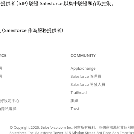
 (IdP) 驗證 Salesforce,以集中驗證和存取控制。
(Salesforce 作為服務提供者)
RCE
COMMUNITY
Salesforce,以集中驗證和存取控制。
明
AppExchange
明
Salesforce 管理員
如 Okta、Azure AD、Ping 或其他 SAML/OpenID Conne
Salesforce 開發人員
Trailhead
 偏好設定中心
訓練
的隱私選擇
Trust
強制執行 SSO、最低 12 個字元密碼標準,以及適用的條件式存
© Copyright 2026, Salesforce.com Inc. 保留所有權利。各個商標屬於其個
Salesforce, Inc. Salesforce Tower, 415 Mission Street, 3rd Floor, San Francis