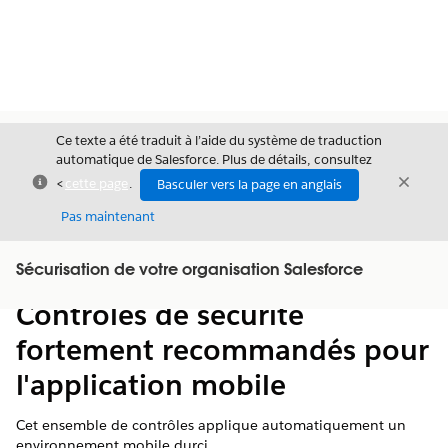
Ce texte a été traduit à l’aide du système de traduction
automatique de Salesforce. Plus de détails, consultez
Fermer
Ferme
<
cette page
.
Basculer vers la page en anglais
Fermer
Pas maintenant
Table des
Sécurisation de votre organisation Salesforce
Afficher la table des matières
matières
Contrôles de sécurité
fortement recommandés pour
l'application mobile
Cet ensemble de contrôles applique automatiquement un
environnement mobile durci.