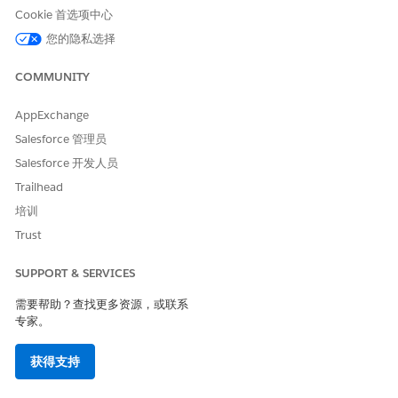
Cookie 首选项中心
此控制集通过强制实施加密证书固定、本地设备身份验证和严格的
您的隐私选择
硬件级限制来强制实施硬化的移动环境，以防止未经授权的数据泄
露。
COMMUNITY
安全风险（如果未配置）
AppExchange
如果没有这些策略，如果设备丢失、被盗或被恶意的第三方应用程
Salesforce 管理员
序破坏，移动设备就会受到拦截的网络流量和本地数据盗窃的中间
人攻击。
Salesforce 开发人员
Trailhead
威胁场景
培训
攻击者使用受威胁的无线网络拦截未固定的应用程序流量，或者利
Trust
用流氓自定义键盘直接从移动界面记录敏感的按键和凭据。
SUPPORT & SERVICES
估计的 CVSS 得分范围
需要帮助？查找更多资源，或联系
高 (7.0–8.9)。
专家。
风险影响注意事项
获得支持
缺少这些保护允许拦截加密流量，绕过本地设备安全性，并通过摄