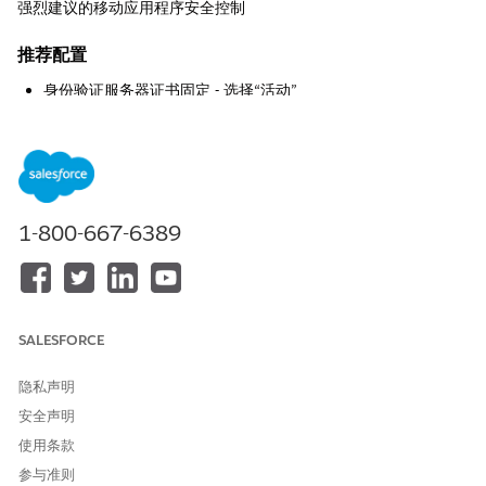
强烈建议的移动应用程序安全控制
推荐配置
身份验证服务器证书固定 - 选择“活动”
资源证书固定 - 选择“活动”
需要设备密码 - 选择“活动”和严重级别。
阻止 3D 触摸 - 选择“活动”
阻止麦克风 - 选择“活动”
阻止摄像头 - 选择“活动”
阻止联系人 - 选择“活动”
1-800-667-6389
阻止日历 - 选择“活动”
移动浏览器 URI 方案 - 选择“活动”并指定值
电话呼叫应用程序处理器 - 选择“活动”并指定值
阻止屏幕截图 - 选择“活动”
SALESFORCE
记录电子邮件 - 选择“活动”
记录电话呼叫 - 选择“活动”
记录 SMS - 选择“活动”
隐私声明
阻止自定义键盘 - 选择“活动”
安全声明
启用严格的数据泄露保护控制 - 选择“活动”
使用条款
参与准则
控制概览