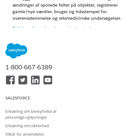
ændringer af sporede felter på objekter, registrerer
gamle/nye værdier, bruger og tidsstempel for
overensstemmelse og retsmedicinske undersøgelser.
Felthistoriksporings bevarelseskontrol
Udvider standardbevarelsen af felthistoriksporing for 18
måneder gennem ekstern arkivering eller opgradering af
feltrevisionsspor for at understøtte langsigtet
revisionsmulighed for kritiske dataændringer for
overholdelseskrav.
1-800-667-6389
LØSTE DENNE ARTIKEL DIT PROBLEM?
SALESFORCE
Giv os besked, så vi kan forbedre os!
Ja
Nej
Erklæring om beskyttelse af
personlige oplysninger
Erklæring om sikkerhed
Vilkår for anvendelse