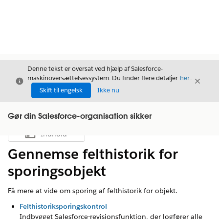
Denne tekst er oversat ved hjælp af Salesforce-
maskinoversættelsessystem. Du finder flere detaljer
her
.
Luk
Luk
Luk
Skift til engelsk
Ikke nu
Gør din Salesforce-organisation sikker
Indhold
Vis indholdsfortegnelse
Gennemse felthistorik for
sporingsobjekt
Få mere at vide om sporing af felthistorik for objekt.
Felthistoriksporingskontrol
Indbygget Salesforce-revisionsfunktion, der logfører alle