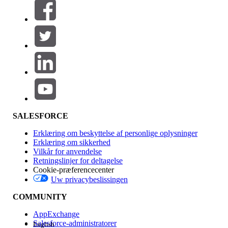
Filtre (0)
VÆLG FILTRE
Tilføj
Produktområde
Funktionspåvirkning
SALESFORCE
Erklæring om beskyttelse af personlige oplysninger
Erklæring om sikkerhed
Vilkår for anvendelse
Retningslinjer for deltagelse
Cookie-præferencecenter
Uw privacybeslissingen
Version
COMMUNITY
AppExchange
Salesforce-administratorer
English