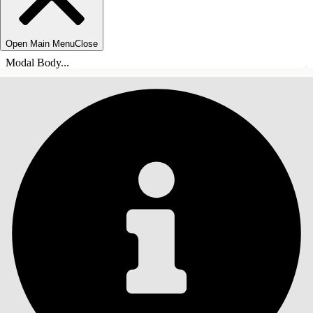
Open Main Menu
Close
Modal Body...
INDHOLD
Søg
Vis indholdsfortegnelse
Indhold