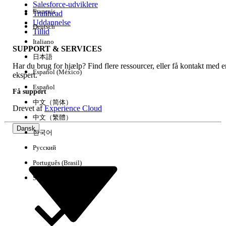
Salesforce-udviklere
Français
Trailhead
Experience
Uddannelse
Deutsch
Tillid
Italiano
SUPPORT & SERVICES
日本語
Har du brug for hjælp? Find flere ressourcer, eller få kontakt med e
Ryd alle
Udført
Español (México)
ekspert.
Español
Få support
中文（简体）
Drevet af
Experience Cloud
中文（繁體）
Dansk
한국어
Русский
Português (Brasil)
Suomi
Ingen resultater