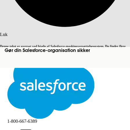
Søg
Luk
Denne tekst er oversat ved hjælp af Salesforce-maskinoversættelsessystem. Du finder flere
Gør din Salesforce-organisation sikker
Skift til engelsk
Ikke nu
detaljer
her
.
Luk
Luk
1-800-667-6389