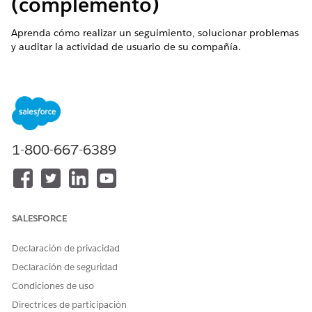
(complemento)
Aprenda cómo realizar un seguimiento, solucionar problemas
y auditar la actividad de usuario de su compañía.
Revisar configuración de monitoreo de eventos
Obtenga información acerca de la configuración de
monitoreo de eventos.
1-800-667-6389
¿RESOLVIÓ ESTE ARTÍCULO SU PROBLEMA?
¡Háganos saber cómo podemos mejorar!
Sí
No
SALESFORCE
Declaración de privacidad
Declaración de seguridad
Condiciones de uso
Directrices de participación