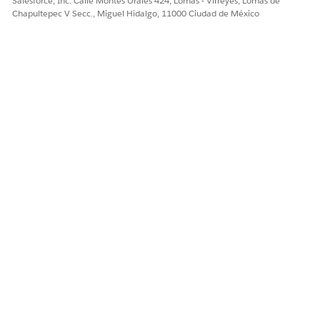
Salesforce, Inc. Calle Montes Urales 424, Lomas - Virreyes, Lomas de
Chapultepec V Secc., Miguel Hidalgo, 11000 Ciudad de México