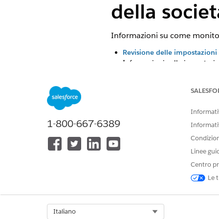
della socie
Informazioni su come monitorare
Revisione delle impostazioni
Informazioni sulle impostazio
SALESFO
QUESTO ARTICOLO HA RISOLTO 
Informativ
Facci sapere, così possiamo migli
1-800-667-6389
Informati
Condizioni
Linee gui
Centro pr
Le t
Select Org
Italiano