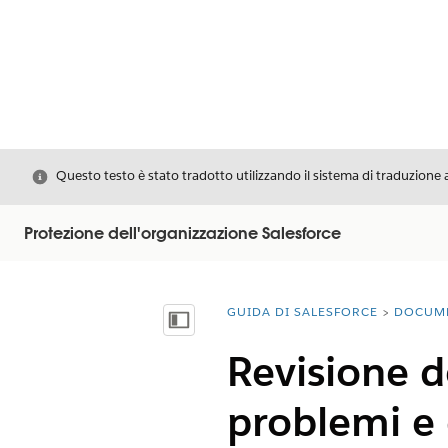
Chiudi
Questo testo è stato tradotto utilizzando il sistema di traduzione 
Protezione dell'organizzazione Salesforce
GUIDA DI SALESFORCE
DOCUM
Ti trovi qui:
Mostra sommario
Revisione d
problemi e d