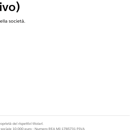
ivo)
ella società.
Sì
No
prietà dei rispettivi titolari.
ale sociale 10.000 euro - Numero REA MI-1785731 P.IVA