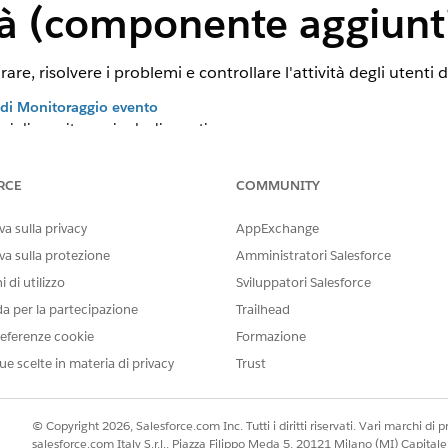
tà (componente aggiunt
, risolvere i problemi e controllare l'attività degli utenti d
 di Monitoraggio evento
ni di monitoraggio degli eventi.
RCE
COMMUNITY
IL PROBLEMA?
a sulla privacy
AppExchange
orare!
va sulla protezione
Amministratori Salesforce
 di utilizzo
Sviluppatori Salesforce
da per la partecipazione
Trailhead
eferenze cookie
Formazione
ue scelte in materia di privacy
Trust
© Copyright 2026, Salesforce.com Inc. Tutti i diritti riservati. Vari marchi di pro
salesforce.com Italy S.r.l., Piazza Filippo Meda 5, 20121 Milano (MI) Capit