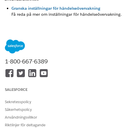
Granska inställningar för händelseövervakning
Få reda på mer om inställningar för händelseövervakning.
LÖSTE DENNA ARTIKEL DITT PROBLEM?
Berätta för oss vad vi kan förbättra!
Ja
Nej
1-800-667-6389
SALESFORCE
Sekretesspolicy
Säkerhetspolicy
Användningsvillkor
Riktlinjer för deltagande