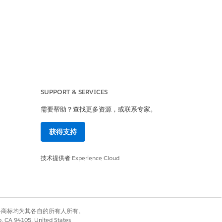
户端。
SUPPORT & SERVICES
需要帮助？查找更多资源，或联系专家。
强制所有编程交互。
获得支持
技术提供者
Experience Cloud
特定连接的应用程序，使用粒度访问权限
有权利。其他各商标均为其各自的所有人所有。
中使用他们的凭据。
co, CA 94105, United States