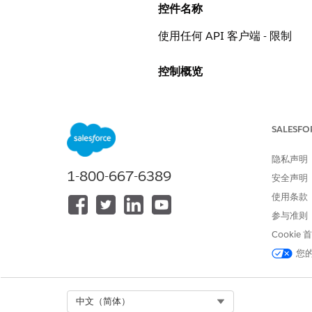
控件名称
使用任何 API 客户端 - 限制
控制概览
将 API 访问权限限制为仅管
SALESFO
描述
隐私声明
在所有简档和权限集中禁用全
1-800-667-6389
安全声明
推荐配置
使用条款
参与准则
取消选择在所有简档上使用任何
Cookie
进行替换。
您
安全影响
Select Org
中文（简体）
填补了一个巨大的安全漏洞，用