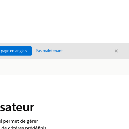
Ferme
a page en anglais
Pas maintenant
Fermer
isateur
qui permet de gérer
de critères prédéfinis.