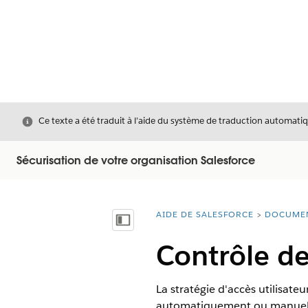
Fermer
Ce texte a été traduit à l’aide du système de traduction automatiq
Sécurisation de votre organisation Salesforce
AIDE DE SALESFORCE
DOCUME
Vous êtes ici :
Afficher la table des matières
Contrôle des
La stratégie d'accès utilisate
automatiquement ou manuellemen