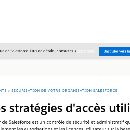
ue de Salesforce. Plus de détails, consultez <
cette page
.
Basculer vers l
NTS
SÉCURISATION DE VOTRE ORGANISATION SALESFORCE
 stratégies d'accès util
ur de Salesforce est un contrôle de sécurité et administratif 
t les autorisations et les licences utilisateur sur la base 