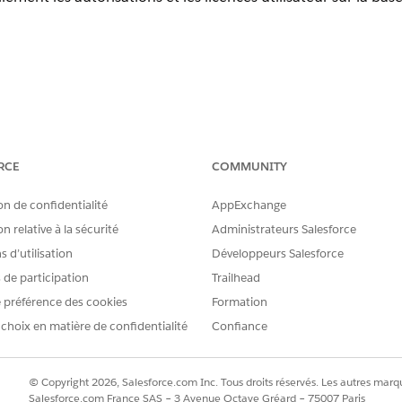
de l'accès avec la stratégie d'accès utilisateur :
RCE
COMMUNITY
stion des utilisateurs>Activer les stratégies d'accès utilisateur et 
on de confidentialité
AppExchange
ès utilisateur>Nouvelle stratégie d'accès utilisateur>Modifier les cr
n relative à la sécurité
Administrateurs Salesforce
 d’utilisation
Développeurs Salesforce
ue de l'accès avec la stratégie d'accès utilisateur :
s de participation
Trailhead
stion des utilisateurs>Activer les stratégies d'accès utilisateur et 
 préférence des cookies
Formation
cès utilisateur>Nouvelle politique d'accès utilisateur>Modifier les 
 choix en matière de confidentialité
Confiance
© Copyright 2026, Salesforce.com Inc. Tous droits réservés. Les autres marqu
Salesforce.com France SAS – 3 Avenue Octave Gréard – 75007 Paris