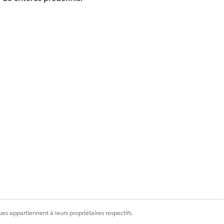
Interface avancée pour les stratégies
itères>Définir des actions
Interface avancée pour les stratégies
critères>Définir des actions>Automatiser
es appartiennent à leurs propriétaires respectifs.