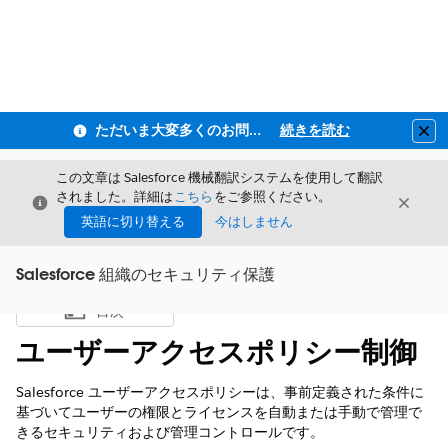
ただいま大変多くのお問い合わせをいただいており、ご連絡までにお時間を頂戴しております
続きを読む
Clo
この文章は Salesforce 機械翻訳システムを使用して翻訳
されました。詳細は
こちら
をご参照ください。
閉じる
閉じ
閉じる
英語に切り替える
今はしません
Salesforce 組織のセキュリティ保護
目次
目次を表示
ユーザーアクセスポリシー制御
Salesforce ユーザーアクセスポリシーは、事前定義された条件に
基づいてユーザーの権限とライセンスを自動または手動で管理で
きるセキュリティおよび管理コントロールです。