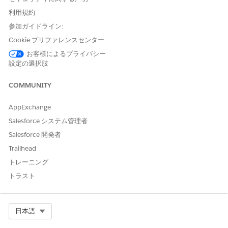
自動化]
利用規約
参加ガイドライン:
制御の概要
Cookie プリファレンスセンター
Salesforce ユーザーアクセスポリシーは、ユーザーロール、プロ
お客様によるプライバシー
ファイル、カスタム項目値などの定義済みの条件に基づいて、ユ
設定の選択肢
ーザーの権限とライセンスを自動または手動で管理できるセキュ
リティおよび管理コントロールです。
COMMUNITY
これらのポリシーを定義することで、管理者は権限セット、パッ
ケージライセンス、公開グループメンバーシップなどのアクセス
AppExchange
メカニズムの付与と取り消しを合理化し、会社全体で一貫した効
Salesforce システム管理者
率的なアクセス制御を実現できます。
Salesforce 開発者
設定されていない場合のセキュリティリスク
Trailhead
ユーザーアクセスポリシーを効果的かつ安全に設定しないと、機
トレーニング
密権限が大規模に自動オーバープロビジョニングされ、検索条件
トラスト
が誤って管理され、未承認ユーザーに広範なデータアクセスが許
可される可能性があります。
Select Org
日本語
脅威のシナリオ