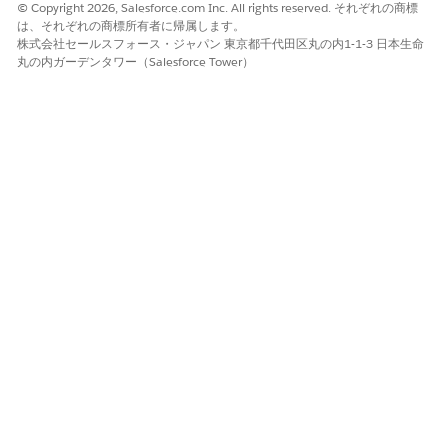
内部脅威アクターや変更されたユーザー属性を持つ従業員は、誤
© Copyright 2026, Salesforce.com Inc. All rights reserved. それぞれの商標
は、それぞれの商標所有者に帰属します。
って設定されたユーザーアクセスポリシーをトリガーし、高度な
株式会社セールスフォース・ジャパン 東京都千代田区丸の内1-1-3 日本生命
管理権限や機密データセットへのアクセス権を自動的に付与する
丸の内ガーデンタワー（Salesforce Tower）
可能性があります。安全な検証とそれに対応する取り消しロジッ
クがないと、これは検出されずに残り、ユーザー (またはアカウン
トを侵害した攻撃者) が広範なシステムアクセスを無期限に悪用で
きます。
推定 CVSS スコア範囲
重大 (9.0 ～ 10.0)。
リスクの影響に関する考慮事項
ユーザー数、ユーザーアクセス範囲。
より高いリスク
Salesforce ユーザーアクセスポリシーを誤って設定するリスク
は、ポリシー条件として使用されるユーザーレコード項目のデー
タガバナンスが不適切で、項目レベルセキュリティが不足してい
るために大幅に増大します。これらの項目が厳密に管理されてい
ない場合、不正な変更によって、意図せずに上位レベルの権限が