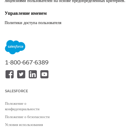
лицензиями пользователей на основе предопределенных критериев.
Управление именем
Политики доступа пользователя
Рекомендованная конфигурация
Предоставление или отмена доступа вручную посредством
политики доступа пользователя:
Настройка>Параметры управления пользователями>Включение
1-800-667-6389
политик доступа пользователей и расширенного интерфейса
для политик доступа пользователей
Настройка>Политики доступа пользователя>Политика доступа
нового пользователя>Редактировать критерии>Определить
действия
SALESFORCE
Автоматическое предоставление или отмена доступа посредством
Положение о
политики доступа пользователя:
конфиденциальности
Настройка>Параметры управления пользователями>Включение
Положение о безопасности
политик доступа пользователей и расширенного интерфейса
Условия использования
для политик доступа пользователей