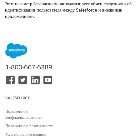
Этот параметр безопасности автоматизирует обмен сведениями об
идентификации пользователя между Salesforce и внешними
приложениями.
Управление именем
Связанные приложения: Инициализация пользователя для
связанных приложений: Включение инициализации пользователя
Рекомендованная конфигурация
1-800-667-6389
Включите инициализацию пользователя.
Общие сведения о контроле
Этот параметр безопасности автоматизирует обмен сведениями об
SALESFORCE
идентификации пользователя между Salesforce и внешними
приложениями, позволяя программно создавать, обновлять и
Положение о
деактивировать организации на основе записей пользователей
конфиденциальности
Salesforce.
Положение о безопасности
Риск безопасности, если он не настроен
Условия использования