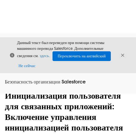
Данный текст был переведен при помощи системы
машинного перевода Salesforce. Дополнительные
Закрыть
Закры
сведения см.
здесь
.
Переключить на английский
Закрыт
Не сейчас
Безопасность организации Salesforce
Содержание
Показать содержание
Инициализация пользователя
для связанных приложений:
Включение управления
инициализацией пользователя