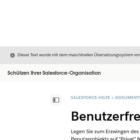
Schließen
Dieser Text wurde mit dem maschinellen Übersetzungssystem von S
Schützen Ihrer Salesforce-Organisation
SALESFORCE-HILFE
DOKUMENT
Sie befinden sich hier:
Inhalt anzeigen
Benutzerfre
Legen Sie zum Erzwingen des 
Benutzerobjekts auf "Privat" 