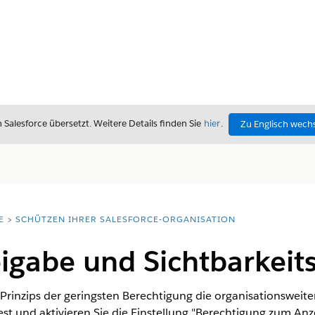
alesforce übersetzt. Weitere Details finden Sie
hier
.
Zu Englisch wech
E
SCHÜTZEN IHRER SALESFORCE-ORGANISATION
igabe und Sichtbarkeits
Prinzips der geringsten Berechtigung die organisationsweit
fest und aktivieren Sie die Einstellung "Berechtigung zum A