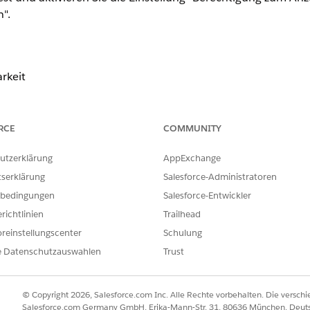
".
rkeit
RCE
COMMUNITY
griff muss restriktiver oder gleich dem standardmäßigen int
utzerklärung
AppExchange
>Organisationsweite Standardeinstellungen Bearbeiten>Au
tserklärung
Salesforce-Administratoren
datensätze.
bedingungen
Salesforce-Entwickler
on Datensatznamen in Nachschlagefeldern anfordern:
richtlinien
Trailhead
>Organisationsweite Standardeinstellungen Bearbeiten>Be
reinstellungscenter
Schulung
efeldern erforderlich.
e Datenschutzauswahlen
Trust
© Copyright 2026, Salesforce.com Inc. Alle Rechte vorbehalten. Die versch
Salesforce.com Germany GmbH, Erika-Mann-Str. 31, 80636 München, Deut
Prinzips der geringsten Berechtigung die organisationsweit