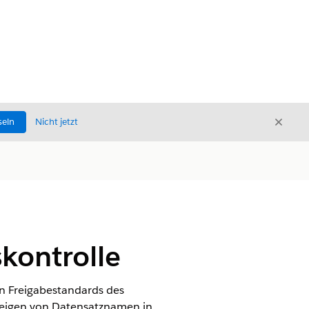
Schli
seln
Nicht jetzt
Schließ
kontrolle
en Freigabestandards des
nzeigen von Datensatznamen in