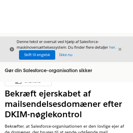
Denne tekst er oversat ved hjælp af Salesforce-
maskinoversættelsessystem. Du finder flere detaljer
her
.
Luk
Luk
Luk
Skift til engelsk
Ikke nu
Gør din Salesforce-organisation sikker
Indhold
Vis indholdsfortegnelse
Bekræft ejerskabet af
mailsendelsesdomæner efter
DKIM-nøglekontrol
Bekræfter, at Salesforce-organisationen er den lovlige ejer af
de domæner, der bruges til at sende udgående mail.