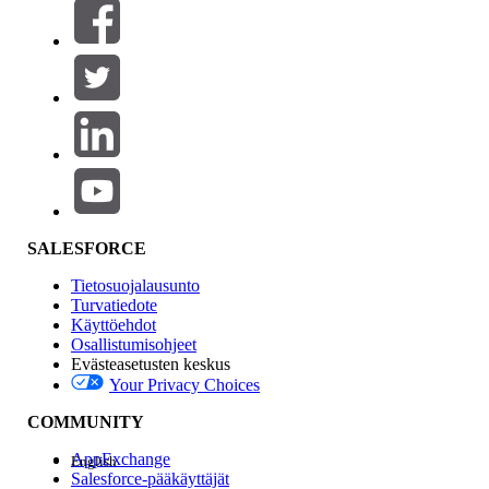
Suodattimet (0)
VALITSE SUODATTIMET
Lisää
Tuotealue
Ominaisuuden vaikutus
SALESFORCE
Tietosuojalausunto
Turvatiedote
Käyttöehdot
Osallistumisohjeet
Evästeasetusten keskus
Your Privacy Choices
Edition
COMMUNITY
AppExchange
English
Salesforce-pääkäyttäjät