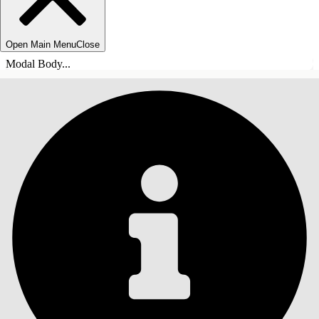
Open Main Menu
Close
Modal Body...
SISÄLLYSLUETTELO
Haku
Näytä sisällysluettelo
Sisällysluettelo