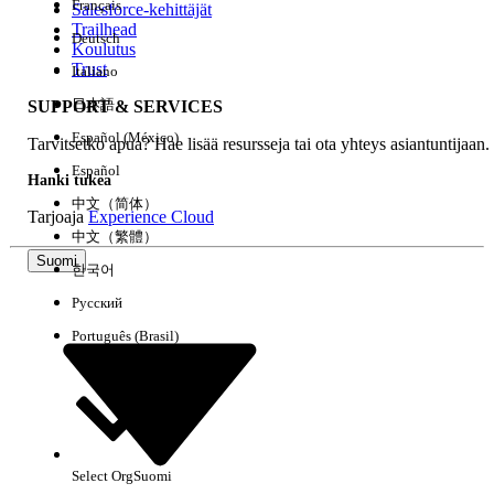
Français
Salesforce-kehittäjät
Trailhead
Deutsch
Kokemus
Koulutus
Trust
Italiano
日本語
SUPPORT & SERVICES
Español (México)
Tarvitsetko apua? Hae lisää resursseja tai ota yhteys asiantuntijaan.
Tyhjennä kaikki
Valmis
Español
Hanki tukea
中文（简体）
Tarjoaja
Experience Cloud
中文（繁體）
Suomi
한국어
Русский
Português (Brasil)
Select Org
Suomi
Ei tuloksia