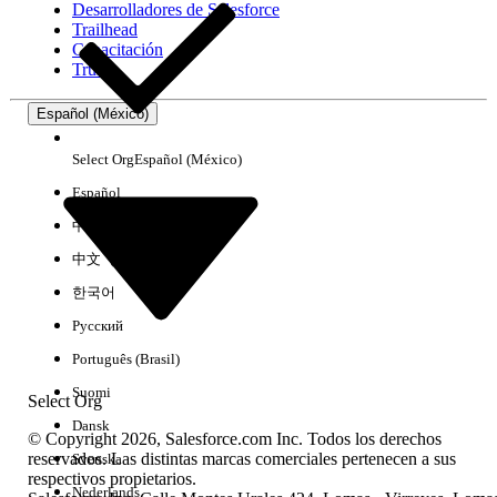
Desarrolladores de Salesforce
Trailhead
Experiencia
Capacitación
Trust
Español (México)
Borrar todo
Listo
Select Org
Español (México)
Español
中文（简体）
中文（繁體）
한국어
Русский
Português (Brasil)
Suomi
Select Org
Dansk
© Copyright 2026, Salesforce.com Inc. Todos los derechos
reservados. Las distintas marcas comerciales pertenecen a sus
Svenska
respectivos propietarios.
No hay resultados
Nederlands