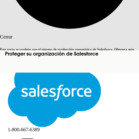
Buscar
Cerrar
Este texto se tradujo con el sistema de traducción automática de Salesforce. Obtenga más
Proteger su organización de Salesforce
Cambiar a inglés
Ahora no
detalles
aquí
.
Cerrar
Cerrar
1-800-667-6389