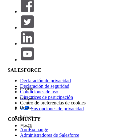
Filtros (0)
SELECCIONAR FILTROS
Agregar
Área de productos
Repercusión de función
SALESFORCE
Declaración de privacidad
Declaración de seguridad
English
Condiciones de uso
Directrices de participación
Français
Centro de preferencias de cookies
Deutsch
Sus opciones de privacidad
Edición
Italiano
COMMUNITY
日本語
AppExchange
Administradores de Salesforce