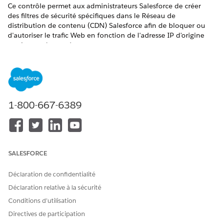
Ce contrôle permet aux administrateurs Salesforce de créer
des filtres de sécurité spécifiques dans le Réseau de
distribution de contenu (CDN) Salesforce afin de bloquer ou
d'autoriser le trafic Web en fonction de l'adresse IP d'origine
ou du numéro système autonome.
Nom du contrôle
Définition de règles de pare-feu personnalisées basées sur
ASN ou IP
1-800-667-6389
Configuration recommandée
Dans Paramètres du CDN Salesforce, définissez des règles de
pare-feu personnalisées basées sur ASN ou IP.
SALESFORCE
Vue d'ensemble du contrôle
Déclaration de confidentialité
Ce contrôle permet aux administrateurs de créer des filtres de
sécurité spécifiques dans le CDN Salesforce pour bloquer ou
Déclaration relative à la sécurité
autoriser le trafic Web en fonction de l'adresse IP d'origine ou
Conditions d’utilisation
du numéro système autonome.
Directives de participation