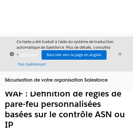
Ce texte a été traduit à l’aide du système de traduction
automatique de Salesforce. Plus de détails, consultez
Fermer
Ferme
<
cette page
.
Basculer vers la page en anglais
Fermer
Pas maintenant
Table des
Sécurisation de votre organisation Salesforce
Afficher la table des matières
matières
WAF : Définition de règles de
pare-feu personnalisées
basées sur le contrôle ASN ou
IP