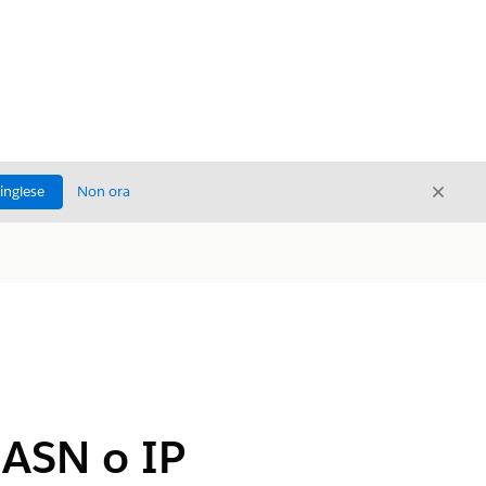
Chiud
'inglese
Non ora
Chiudi
 ASN o IP