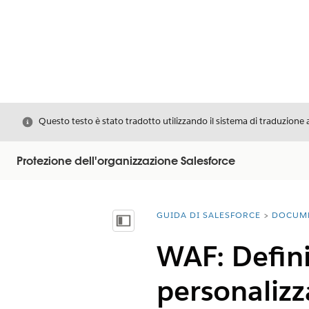
Chiudi
Questo testo è stato tradotto utilizzando il sistema di traduzione 
Protezione dell'organizzazione Salesforce
GUIDA DI SALESFORCE
DOCUM
Ti trovi qui:
Mostra sommario
WAF: Defini
personalizz