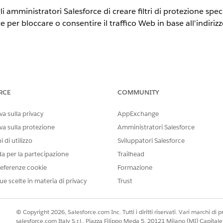
 amministratori Salesforce di creare filtri di protezione spec
e per bloccare o consentire il traffico Web in base all'indiriz
 personalizzate basate su ASN o IP
RCE
COMMUNITY
a sulla privacy
AppExchange
rce, definire regole firewall personalizzate basate su ASN o 
va sulla protezione
Amministratori Salesforce
 di utilizzo
Sviluppatori Salesforce
da per la partecipazione
Trailhead
eferenze cookie
Formazione
amministratori di creare filtri di protezione specifici all'in
ico Web in base all'indirizzo IP o al numero di sistema autono
ue scelte in materia di privacy
Trust
on configurato
© Copyright 2026, Salesforce.com Inc. Tutti i diritti riservati. Vari marchi di pro
salesforce.com Italy S.r.l., Piazza Filippo Meda 5, 20121 Milano (MI) Capit