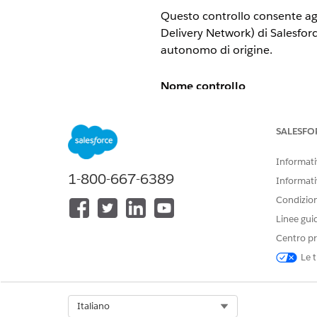
Questo controllo consente agli
Delivery Network) di Salesforc
autonomo di origine.
Nome controllo
Definizione di regole firewall
SALESFO
Configurazione consigliata
Informativ
1-800-667-6389
In Impostazioni CDN di Salesfo
Informati
Condizioni
Panoramica sul controllo
Linee gui
Centro pr
Questo controllo consente agli 
bloccare o consentire il traff
Le t
Rischio per la sicurezza se n
Select Org
Italiano