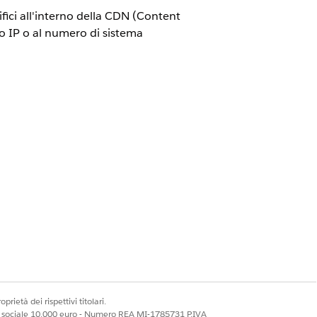
ifici all'interno della CDN (Content
zo IP o al numero di sistema
IP.
terno della CDN di Salesforce per
mo di origine.
prietà dei rispettivi titolari.
ale sociale 10.000 euro - Numero REA MI-1785731 P.IVA