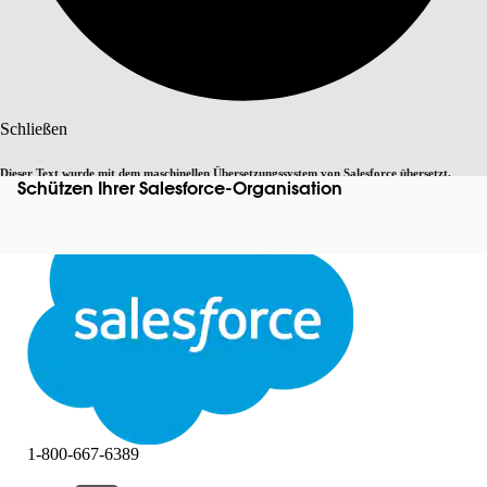
Suche
Schließen
Dieser Text wurde mit dem maschinellen Übersetzungssystem von Salesforce übersetzt.
Schützen Ihrer Salesforce-Organisation
Zu Englisch wechseln
Nicht jetzt
Weitere Details finden Sie
hier
.
Schließen
Schließen
1-800-667-6389