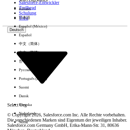
Select Org
Deutsch
Salesforce-Entwickler
Trailhead
Italiano
Erfahrung
Schulung
日本語
Trust
Español (México)
Deutsch
Español
Alle löschen
Fertig
中文（简体）
中文（繁體）
한국어
Русский
Português (Brasil)
Suomi
Dansk
Select Org
Svenska
Nederlands
© Copyright 2026, Salesforce.com Inc. Alle Rechte vorbehalten.
Die verschiedenen Marken sind Eigentum der jeweiligen Inhaber.
Norsk
Salesforce.com Germany GmbH, Erika-Mann-Str. 31, 80636
Keine Ergebnisse