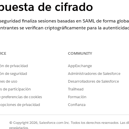
puesta de cifrado
 seguridad finaliza sesiones basadas en SAML de forma global 
ntrantes se verifican criptográficamente para la autenticida
: Aplicación web (Activar configuración SAML): Fortalecimie
RCE
COMMUNITY
ón de privacidad
AppExchange
ón de seguridad
Administradores de Salesforce
as políticas requeridas:
nes de uso
Desarrolladores de Salesforce
es de participación
Trailhead
 - Seleccionar
 - Seleccionar
 preferencias de cookies
Formación
 - Seleccionar
 opciones de privacidad
Confianza
cione
ol
© Copyright 2026, Salesforce.com Inc. Todos los derechos reservados. Las d
propietarios.