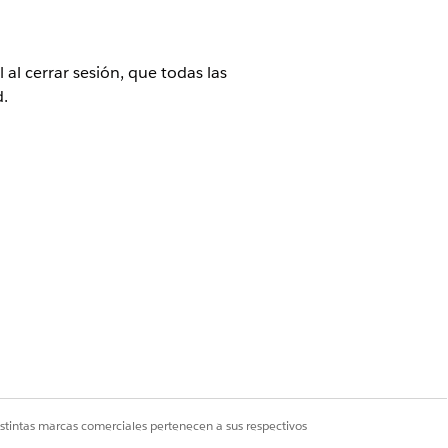
al cerrar sesión, que todas las
d.
nto de políticas de SAML
istintas marcas comerciales pertenecen a sus respectivos