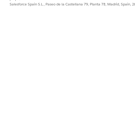
 seguridad finaliza sesiones basadas en SAML de forma global 
Salesforce Spain S.L., Paseo de la Castellana 79, Planta 7ª, Madrid, Spain, 
entrantes se verifican criptográficamente para la autenticida
ánsito.
tá configurado
resa es vulnerable al abandono de sesión donde una aplicac
 así como ataques de inyección o cierre de afirmaciones SAM
ceso no autorizado.
firmación SAML de texto sin formato que contiene atributos 
tenticación capturada previamente para omitir requisitos de
o cifrado de respuesta.
CVSS estimado