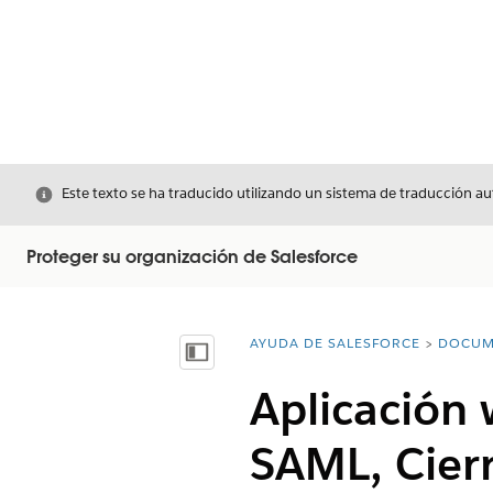
Cerrar
Este texto se ha traducido utilizando un sistema de traducción a
Proteger su organización de Salesforce
AYUDA DE SALESFORCE
DOCUM
Usted está aquí:
Mostrar índice de materias
Aplicación 
SAML, Cierr