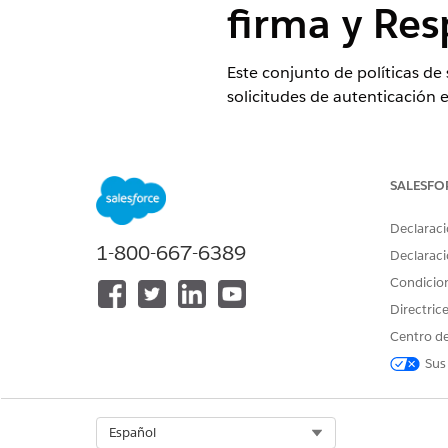
firma y Res
Este conjunto de políticas de
solicitudes de autenticación e
Nombre de control
Aplicaciones cliente externas
SALESFO
Declaraci
Configuración recomendada
1-800-667-6389
Declaraci
Tras activar SAML, configure l
Condicio
Directric
Activar cierre de sesión único
Verificar firmas de solicitudes
Centro de
Verificar firmas de solicitudes
Sus
Cifrar respuesta SAML: Selec
Descripción general de contr
Select Org
Español