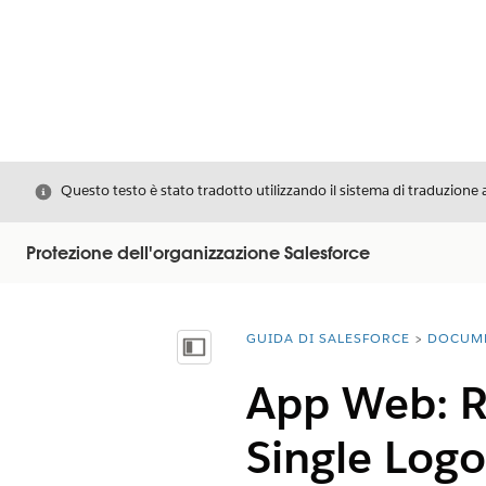
Chiudi
Questo testo è stato tradotto utilizzando il sistema di traduzione 
Protezione dell'organizzazione Salesforce
GUIDA DI SALESFORCE
DOCUM
Ti trovi qui:
Mostra sommario
App Web: R
Single Logou