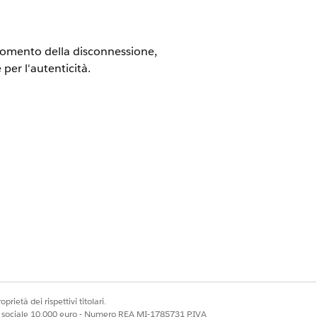
l momento della disconnessione,
per l'autenticità.
ML
prietà dei rispettivi titolari.
ale sociale 10.000 euro - Numero REA MI-1785731 P.IVA