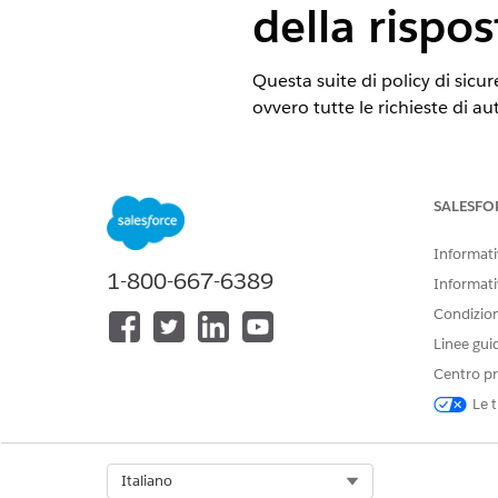
della rispos
Questa suite di policy di sicu
ovvero tutte le richieste di a
Nome controllo
App client esterne: App Web 
SALESFO
Informativ
Configurazione consigliata
1-800-667-6389
Informati
Dopo aver abilitato SAML, conf
Condizioni
Linee gui
Abilita Single Logout - Selezi
Verifica firme delle richieste -
Centro pr
Verifica firme delle richieste -
Le t
Crittografa risposta SAML - S
Panoramica sul controllo
Select Org
Italiano