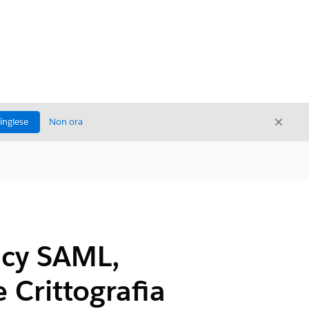
Chiud
'inglese
Non ora
Chiudi
icy SAML,
e Crittografia