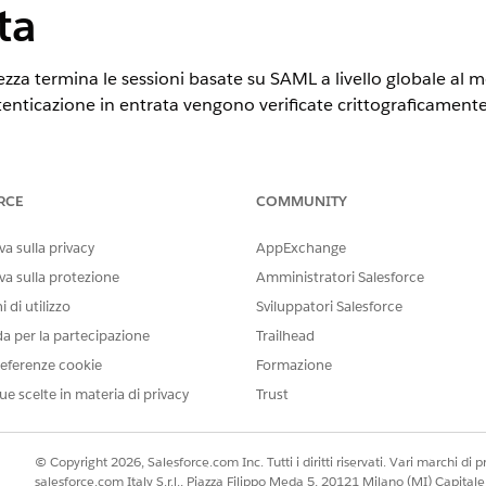
ta
rezza termina le sessioni basate su SAML a livello globale a
utenticazione in entrata vengono verificate crittograficamente 
(Abilita impostazioni SAML): Rafforzamento delle policy SA
RCE
COMMUNITY
a sulla privacy
AppExchange
va sulla protezione
Amministratori Salesforce
igurare le policy richieste:
 di utilizzo
Sviluppatori Salesforce
da per la partecipazione
Trailhead
ona
 Seleziona
eferenze cookie
Formazione
 Seleziona
ue scelte in materia di privacy
Trust
elezionare
© Copyright 2026, Salesforce.com Inc. Tutti i diritti riservati. Vari marchi di pro
salesforce.com Italy S.r.l., Piazza Filippo Meda 5, 20121 Milano (MI) Capit