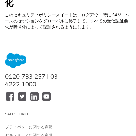
化
このセキュリティポリシースイートは、ログアウト時に SAML ベ
ースのセッションをグローバルに終了して、すべての受信認証要
求が暗号化によって認証されるようにします。
コントロール名
外部クライアントアプリケーション: Web アプリケーション
(SAML 設定の有効化): SAML ポリシーの強化
推奨設定
0120-733-257 | 03-
SAML を有効にしたら、必要なポリシーを設定します。
4222-1000
シングルログアウトを有効化 - 選択
要求署名の検証 - 選択
要求署名の検証 - 選択
SAML 応答を暗号化 - 選択
SALESFORCE
制御の概要
プライバシーに関する声明
このセキュリティポリシースイートは、ログアウト時に SAML ベ
セキュリティに関する声明