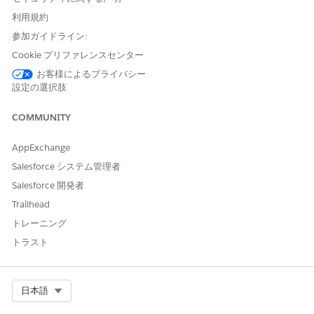
ースのセッションをグローバルに終了し、すべての受信認証要求
が暗号化されて本物かどうかが確認され、ユーザー ID データが転
利用規約
送中に暗号化されます。
参加ガイドライン:
Cookie プリファレンスセンター
設定されていない場合のセキュリティリスク
お客様によるプライバシー
これらのポリシーがないと、ユーザーはログアウトしてもアプリ
設定の選択肢
ケーションが有効なままになるセッション破棄や、攻撃者が ID デ
ータを偽造して不正アクセスする SAML アサーションラッピング
COMMUNITY
やインジェクション攻撃に対して脆弱になります。
AppExchange
脅威のシナリオ
Salesforce システム管理者
攻撃者は、機密性の高いユーザー属性を含むプレーンテキスト
Salesforce 開発者
SAML アサーションを傍受するか、以前に取得された認証要求を
Trailhead
再生してログイン要件をスキップします。これは、要求の署名や
応答の暗号化がシステムによって適用されないためです。
トレーニング
トラスト
推定 CVSS スコア範囲
高 (7.0 ～ 8.9)。
Select Org
日本語
リスクの影響に関する考慮事項