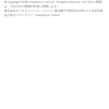
© Copyright 2026, Salesforce.com Inc. All rights reserved. それぞれの商標
これらの制御を実装しないと、認証ハンドシェイク中に個人識別
は、それぞれの商標所有者に帰属します。
情報 (PII) が漏洩し、放棄されたセッションや乗っ取られたセッシ
株式会社セールスフォース・ジャパン 東京都千代田区丸の内1-1-3 日本生命
ョンによってサービスプロバイダーへの不正アクセスが継続的に
丸の内ガーデンタワー（Salesforce Tower）
行われる可能性があります。
より高いリスク
サービスプロバイダーが規制対象データ (HIPAA や PCI 準拠のレ
コードなど) を処理する場合、またはセッションハイジャックがよ
り蔓延しているパブリックネットワークや未管理ネットワークか
らユーザーが頻繁にアプリケーションにアクセスする場合。
低リスク
SAML インテグレーションが、すべてのトラフィックがすでに相
互 TLS で暗号化され、デバイスへの物理的なアクセスが厳密に制
御されている、独立した内部ネットワークに厳密に制限されてい
る場合。
ビジネスと統合に関する考慮事項
これらの機能を有効にするには、復号化用の非公開鍵を保存する