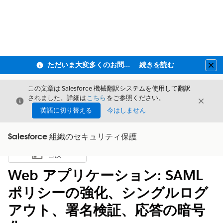
ただいま大変多くのお問い合わせをいただいており、ご連絡までにお時間を頂戴しております
続きを読む
Clo
この文章は Salesforce 機械翻訳システムを使用して翻訳
されました。詳細は
こちら
をご参照ください。
閉じる
閉じ
閉じる
英語に切り替える
今はしません
Salesforce 組織のセキュリティ保護
目次
目次を表示
Web アプリケーション: SAML
ポリシーの強化、シングルログ
アウト、署名検証、応答の暗号