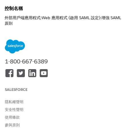
控制名稱
外部用戶端應用程式:Web 應用程式 (啟用 SAML 設定):增強 SAML
原則
建議組態
啟用 SAML 後,請設定必要原則:
啟用單一登出 - 選取
1-800-667-6389
確認要求簽章 - 選取
確認要求簽章 - 選取
加密 SAML 回應 - 選取
控制概觀
SALESFORCE
此一套安全性原則會在登出時全域終止以 SAML 為基礎的工作階
段、所有傳入驗證要求皆經過密碼驗證,並在傳輸期間加密使用者身
隱私權聲明
分資料。
安全性聲明
使用條款
未設定安全性風險
參與原則
若沒有這些原則,則公司容易受到在使用者登出後應用程式保持啟用