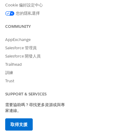
Cookie 偏好設定中心
時的工作階段捨棄,以及攻擊者偽造身分資料以取得未經授權存取權
的 SAML 判斷包裝或插入式攻擊。
您的隱私選擇
威脅情況
COMMUNITY
攻擊者會攔截純文字 SAML 判斷式,其中包含敏感的使用者屬性,或
AppExchange
重新執行先前捕獲的驗證要求以略過登入需求,因為系統不會強制執
行要求簽章或回應加密。
Salesforce 管理員
Salesforce 開發人員
估計 CVSS 分數範圍
Trailhead
高 (7.0–8.9)。
訓練
Trust
風險影響考量事項
無法實作這些控制,會在驗證手動期間顯示個人可識別資訊 (PII),並
SUPPORT & SERVICES
允許透過捨棄或劫持的工作階段持續未經授權存取服務提供者。
需要協助嗎？尋找更多資源或與專
家連線。
風險愈高時機
如果服務提供者處理受監管的資料 (例如 HIPAA 或 PCI 相容記錄),
取得支援
或如果使用者經常從公用或未受管理的網路存取應用程式,則工作階
段劫持較常見。