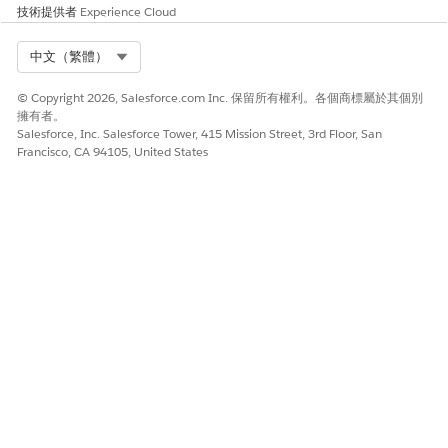
技術提供者
Experience Cloud
低度風險時機
Select Org
中文（繁體）
如果 SAML 整合嚴格限制於內部隔離網路,其中所有流量已透過共同
TLS 加密,且裝置實體存取權受到嚴格控制。
© Copyright 2026, Salesforce.com Inc. 保留所有權利。各個商標屬於其個別
擁有者。
業務與整合考量事項
Salesforce, Inc. Salesforce Tower, 415 Mission Street, 3rd Floor, San
Francisco, CA 94105, United States
啟用這些功能需要服務提供者支援進階 SAML 2.0 功能,包括儲存私
人金鑰以進行解密的能力,以及處理全域登出訊號的技術邏輯。
建議的補救措施
前往外部用戶端應用程式的「SAML 2.0 設定」,然後選取核取方塊
以開啟單一登出、驗證要求簽章,以及加密 SAML 回應。
安全性健康檢閱指南
Security Health Review 將簽章驗證與判斷式加密的組合識別為聯
合身分的必要標準,以維護跨各種 Trust 界限的使用者資料完整性和
機密性。
另請參照：