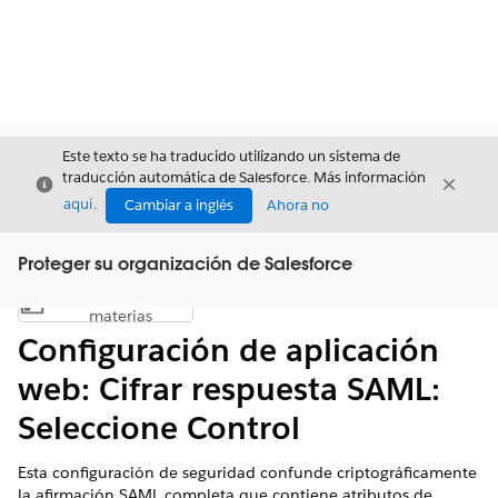
Este texto se ha traducido utilizando un sistema de
traducción automática de Salesforce. Más información
Cerrar
Cerrar
Cerrar
aquí
.
Cambiar a inglés
Ahora no
Proteger su organización de Salesforce
Índice de
Mostrar índice de materias
materias
Configuración de aplicación
web: Cifrar respuesta SAML:
Seleccione Control
Esta configuración de seguridad confunde criptográficamente
la afirmación SAML completa que contiene atributos de