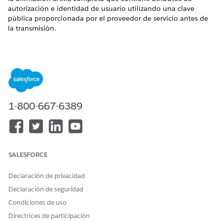
autorización e identidad de usuario utilizando una clave
pública proporcionada por el proveedor de servicio antes de
la transmisión.
Nombre de control
Aplicaciones conectadas: Configuración de aplicación web:
Cifrar respuesta SAML: Seleccione
Configuración recomendada
1-800-667-6389
Cifrar respuesta SAML: Seleccione.
Descripción general de control
Esta configuración de seguridad confunde criptográficamente
SALESFORCE
la afirmación SAML completa que contiene atributos de
autorización e identidad de usuario utilizando una clave
Declaración de privacidad
pública proporcionada por el proveedor de servicio antes de
Declaración de seguridad
la transmisión.
Condiciones de uso
Riesgo de seguridad si no está configurado
Directrices de participación