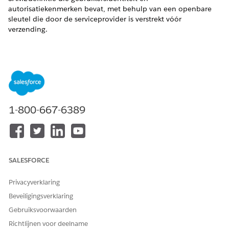
autorisatiekenmerken bevat, met behulp van een openbare
sleutel die door de serviceprovider is verstrekt vóór
verzending.
Controlenaam
Verbonden apps: Webappinstellingen: SAML-respons
versleutelen - Selecteren
Aanbevolen configuratie
1-800-667-6389
SAML-respons versleutelen - Selecteren.
Overzicht van besturingselementen
Deze beveiligingsinstelling verhult cryptografisch de gehele
SALESFORCE
SAML-definitie die gebruikersidentiteit en
autorisatiekenmerken bevat, met behulp van een openbare
Privacyverklaring
sleutel die door de serviceprovider is verstrekt vóór
Beveiligingsverklaring
verzending.
Gebruiksvoorwaarden
Beveiligingsrisico indien niet geconfigureerd
Richtlijnen voor deelname