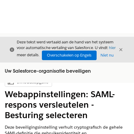
Deze tekst werd vertaald aan de hand van het systeem
voor automatische vertaling van Salesforce. U vindt
hier
Sluiten
Sluite
Sluiten
meer details.
Overschakelen op Engels
Niet nu
Uw Salesforce-organisatie beveiligen
Inhoudsopgave
Inhoudsopgave weergeven
Webappinstellingen: SAML-
respons versleutelen -
Besturing selecteren
Deze beveiligingsinstelling verhult cryptografisch de gehele
SAML-definitie die gebruikersidentiteit en