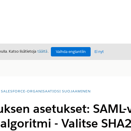
lla. Katso lisätietoja
täältä
.
Vaihda englantiin
Ei nyt
SALESFORCE-ORGANISAATIOSI SUOJAAMINEN
ksen asetukset: SAML-v
usalgoritmi - Valitse SHA