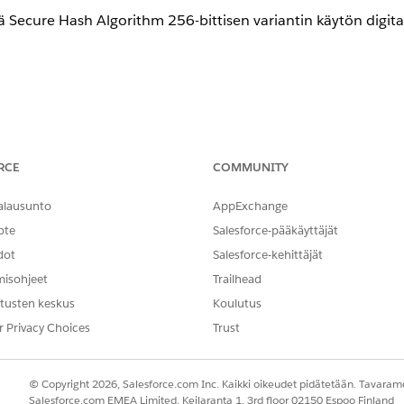
Secure Hash Algorithm 256-bittisen variantin käytön digitaal
velluksen asetukset: SAML-viestien allekirjoitusalgoritmi - V
RCE
COMMUNITY
oritmi - Valitse SHA256.
alausunto
AppExchange
ote
Salesforce-pääkäyttäjät
dot
Salesforce-kehittäjät
misohjeet
Trailhead
256-bittisen Secure Hash Algorithm -variaation käytön digita
tusten keskus
Koulutus
mistaa henkilöllisyyden vaihdon eheyden ja aitouden.
r Privacy Choices
Trust
tty
© Copyright 2026, Salesforce.com Inc. Kaikki oikeudet pidätetään. Tavarame
goritmien puuttuminen tai käyttö heikosti aiheuttaa haavoittu
Salesforce.com EMEA Limited, Keilaranta 1, 3rd floor 02150 Espoo Finland