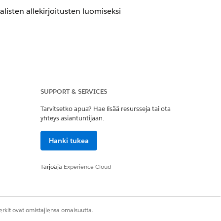
isten allekirjoitusten luomiseksi
alitse SHA256
SUPPORT & SERVICES
Tarvitsetko apua? Hae lisää resursseja tai ota
yhteys asiantuntijaan.
Hanki tukea
alisten allekirjoitusten luomiseksi
Tarjoaja
Experience Cloud
rkit ovat omistajiensa omaisuutta.
vuuden sertifikaattien