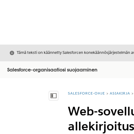
Sulje
Tämä teksti on käännetty Salesforcen konekäännösjärjestelmän avu
Salesforce-organisaatiosi suojaaminen
SALESFORCE-OHJE
ASIAKIRJA
Olet tässä:
Näytä sisällysluettelo
Web-sovellu
allekirjoit