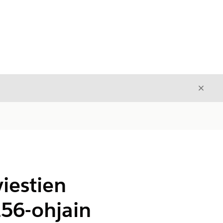
Sulje
Sulje
iestien
256-ohjain