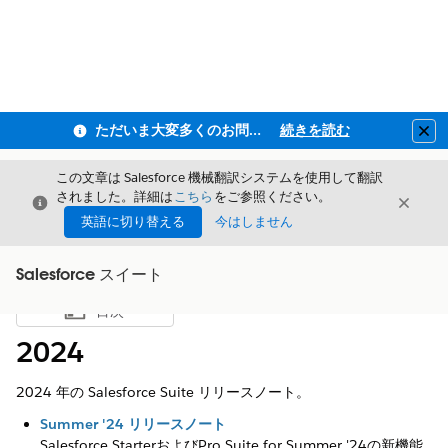
ただいま大変多くのお問い合わせをいただいており、ご連絡までにお時間を頂戴しております
続きを読む
Clo
この文章は Salesforce 機械翻訳システムを使用して翻訳
されました。詳細は
こちら
をご参照ください。
閉じる
閉じ
閉じる
英語に切り替える
今はしません
Salesforce スイート
目次
目次を表示
2024
2024 年の Salesforce Suite リリースノート。
Summer '24 リリースノート
Salesforce StarterおよびPro Suite for Summer '24の新機能