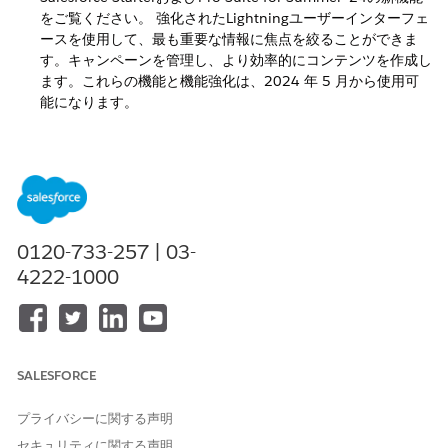
をご覧ください。 強化されたLightningユーザーインターフェ
ースを使用して、最も重要な情報に焦点を絞ることができま
す。キャンペーンを管理し、より効率的にコンテンツを作成し
ます。これらの機能と機能強化は、2024 年 5 月から使用可
能になります。
Spring '24 リリースノート
Salesforce Starter および Pro Suite for Spring '24 の新機能
を探索します。 必要なアプリケーションの検索時間を短縮
し、作業の迅速化に役立つ新しいオプションを探索します。新
しいキャンペーンレイアウトを使用して、マーケティング活動
を分析および最適化します。これらの機能と機能強化は、
0120-733-257 | 03-
2024 年 1 月から使用可能になります。
4222-1000
以前の Starter および Pro Suite リリースノート
Starter および Pro Suite では、1 暦年より古いリリースノー
トがアーカイブされます。Starter および Pro Suite 機能の使
用に関する最新かつ正確な情報は、ヘルプドキュメントを参照
SALESFORCE
してください。
プライバシーに関する声明
セキュリティに関する声明