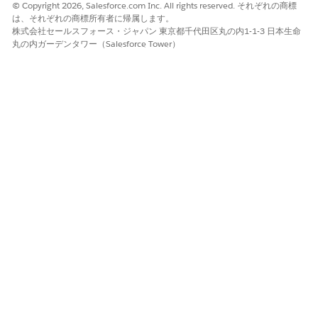
© Copyright 2026, Salesforce.com Inc. All rights reserved. それぞれの商標
は、それぞれの商標所有者に帰属します。
株式会社セールスフォース・ジャパン 東京都千代田区丸の内1-1-3 日本生命
丸の内ガーデンタワー（Salesforce Tower）
Agentforceと生成AIは戦力の乗数として機能し、少人数のチーム
がより多くの作業を行えるようにすることで、顧客に集中し、ビ
ジネスを成長させることができます。
この機能は、2026 年 3 月から Salesforce Suite で使用可能にな
ります。
Starter Suite および Pro Suite 向け Einstein 会話インサ
イトを使用した通話の分析
貴重な顧客インサイトが記録に残らないようにします。Einstein
会話インサイト(ECI)により、StarterとPro SuiteにAIインサイト
が提供されるようになりました。音声通話とビデオ通話を自動的
に分析し、顧客のセンチメントやフォローアップ ToDo などの重