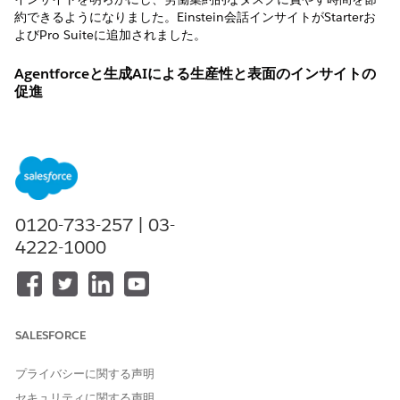
約できるようになりました。Einstein会話インサイトがStarterお
よびPro Suiteに追加されました。
Agentforceと生成AIによる生産性と表面のインサイトの
促進
Agentforceと生成AIがSalesforce Suiteに直接組み込まれまし
た。データをアクション可能なインサイトに変換し、ミーティン
グの準備、メールのドラフト作成、レコードの更新など、時間の
かかる作業を支援します。
Starter および Pro Suite では Agentforce にアクセスできます。
Agentforce では、チームメイトと同じようにエージェントと平易
0120-733-257 | 03-
な言葉でチャットできます。たとえば、「Acme 取引先の集計」
4222-1000
と尋ねると、エージェントはその情報を即座にまとめて、Acme
にリンクされている商談、重要な事実、最近のケースなどを識別
する簡単な集計にまとめます。これにより、多数のレコードを調
べて自分で情報を合成する時間を節約できます。
SALESFORCE
プライバシーに関する声明
セキュリティに関する声明