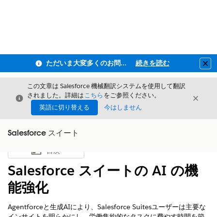
ただいま大変多くのお問い合わせをいただいており、ご連絡までにお時間を頂戴しております
続きを読む
Clo
この文章は Salesforce 機械翻訳システムを使用して翻訳
されました。詳細は
こちら
をご参照ください。
閉じる
閉じ
閉じる
英語に切り替える
今はしません
Salesforce スイート
目次
目次を表示
Salesforce スイートの AI の機
能強化
Agentforceと生成AIにより、Salesforce Suitesユーザーは主要な
インサイトを明らかにし、労働集約的なタスクに費やす時間を節