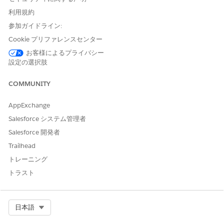
利用規約
参加ガイドライン:
Cookie プリファレンスセンター
お客様によるプライバシー
設定の選択肢
COMMUNITY
Free、Starter、Pro Suite では生成 AI にアクセスできます。生成
AI を使用して、濃密な活動履歴を明確で簡潔な概要に変換し、チ
AppExchange
ームが状況をすぐに理解できるようにします。AI を駆使した概要
Salesforce システム管理者
をレコード内で直接取得することで、ミーティングの準備を整
え、アクション可能なインサイトを明らかにします。パーソナラ
Salesforce 開発者
イズされたメールを生成して、より迅速な対応とより効果的なコ
Trailhead
ミュニケーションをより少ない労力で実現します。
トレーニング
トラスト
Select Org
日本語