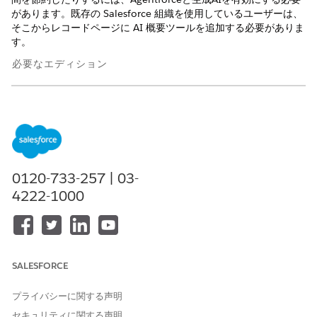
があります。既存の Salesforce 組織を使用しているユーザーは、
そこからレコードページに AI 概要ツールを追加する必要がありま
す。
必要なエディション
使用可能なインターフェース: Lightning Experience
使用可能なエディション:
Free Suite
Edition、
Starter Suite
Edition、および
Pro Suite
Edition。
必要なユーザー権限
0120-733-257 | 03-
4222-1000
Agentforce と生成 AI を有効
管理
ユーザープロファイル
にして、AI 概要ツールをレコ
ードページに追加する手順
は、次のとおりです。
Agentforceと生成AIを有効にすると、次の機能が有効になりま
SALESFORCE
す。
プライバシーに関する声明
Data Cloud Developer Edition。
セキュリティに関する声明