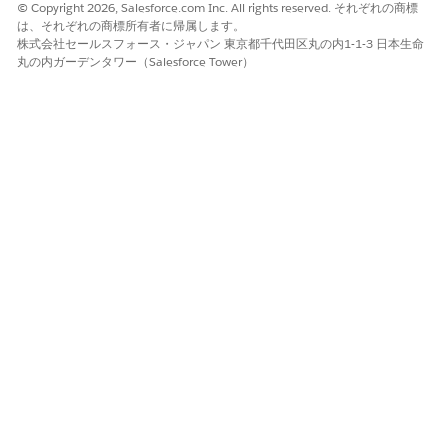
要があります。詳細は、以下を参照してください。
© Copyright 2026, Salesforce.com Inc. All rights reserved. それぞれの商標
「
Understanding Agentforce and
Generative AI for
は、それぞれの商標所有者に帰属します。
株式会社セールスフォース・ジャパン 東京都千代田区丸の内1-1-3 日本生命
Salesforce Suites」の「Agentforce and Generative AIの
丸の内ガーデンタワー（Salesforce Tower）
使用に必要な権限」セクション
ユーザーへの権限セットライセンスの割り当て
権限セットの割り当ての管理
Agentforce および生成 AI の有効化 (Starter および Pro
Suite)
Starter SuiteおよびPro SuiteでAgentforceと生成AIを有効にしま
す。
ホームページで、右上の Agentforce ロゴを選択して
Agentforce パネルを開きます。
Agentforceパネルで、契約条件を熟読し、[
Agree and Enable
(同意して有効化)] をクリックします。設定には時間がかかる
場合があります。この期間中は、設定ウィンドウから移動でき
ます。
Agentforce の準備ができたら、Agentforce パネルの [
更新]
ボタンをクリックします。