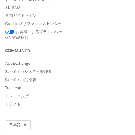
EinsteinGPTPlatformEnabled 組織設定。
利用規約
EinsteinGPTSalesEmailsPref 組織設定。
参加ガイドライン:
一般ユーザープロファイルと管理者ユーザープロファイルに必
Cookie プリファレンスセンター
要な AI ライセンス (PSL) と権限セット。
お客様によるプライバシー
設定の選択肢
たとえば、「EinsteinGPTSalesSummariesPsl」権限セットと
「EinsteinGPTSalesSummaries」権限セットが必要です。
COMMUNITY
Agentforce エージェント。
AppExchange
AI (生成 AI) を使用してドラフトを作成します。
Salesforce システム管理者
AI 概要 (生成 AI)。
Salesforce 開発者
既存の Salesforce 組織を持つ確立された顧客は、レコードペ
Trailhead
ージに AI 概要ツールを追加する必要があります。
トレーニング
トラスト
カスタムユーザープロファイルを作成した場合は、必要な
メモ
Select Org
日本語
AI ライセンス (PSL) と権限セットをプロファイルに追加する必