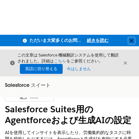
ただいま大変多くのお問い合わせをいただいており、ご連絡までにお時間を頂戴しております
続きを読む
Clo
この文章は Salesforce 機械翻訳システムを使用して翻訳
されました。詳細は
こちら
をご参照ください。
閉じる
閉じ
閉じる
英語に切り替える
今はしません
Salesforce スイート
目次
目次を表示
Salesforce Suites用の
Agentforceおよび生成AIの設定
AIを使用してインサイトを表示したり、労働集約的なタスクに時
間を節約したりするには、Agentforceと生成AIを有効にする必要