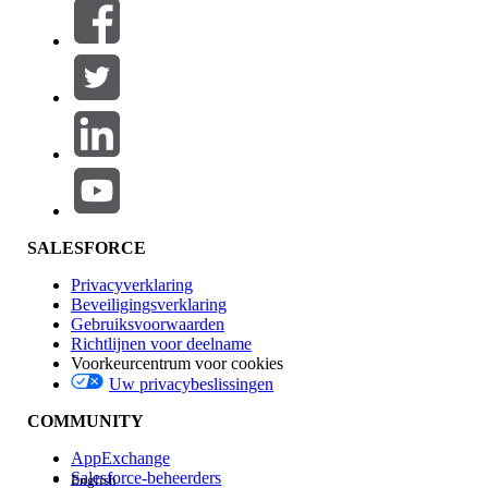
Filters (0)
FILTERS SELECTEREN
Productgebied
Toevoegen
Invloed op functies
SALESFORCE
Privacyverklaring
Beveiligingsverklaring
Gebruiksvoorwaarden
Richtlijnen voor deelname
Voorkeurcentrum voor cookies
Uw privacybeslissingen
Edition
COMMUNITY
AppExchange
Salesforce-beheerders
English