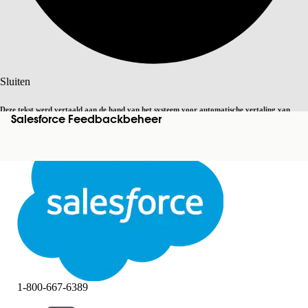
Zoeken
Sluiten
Deze tekst werd vertaald aan de hand van het systeem voor automatische vertaling van
Salesforce Feedbackbeheer
Overschakelen op Engels
Niet nu
Salesforce. U vindt
hier
meer details.
Sluiten
Sluiten
1-800-667-6389