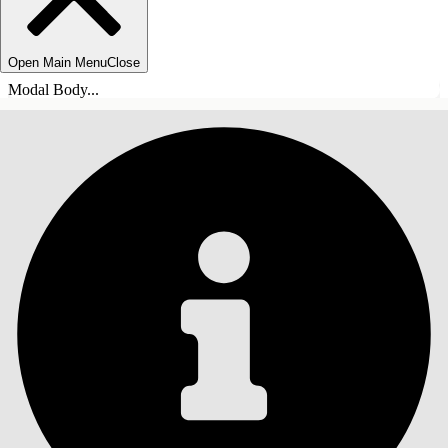
Open Main Menu
Close
Modal Body...
INHOUDSOPGAVE
Zoeken
Inhoudsopgave
weergeven
Inhoudsopgave