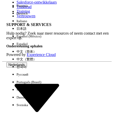
Salesforce-ontwikkelaars
Français
Trailhead
Ervaring
Training
Deutsch
Vertrouwen
Italiano
SUPPORT & SERVICES
日本語
Hulp nodig? Zoek naar meer resources of neem contact met een
Alles wissen
Gereed
Español (México)
expert op.
Español
Ondersteuning ophalen
中文（简体）
Powered by
Experience Cloud
中文（繁體）
Nederlands
한국어
Русский
Português (Brasil)
Suomi
Dansk
Svenska
Geen resultaten