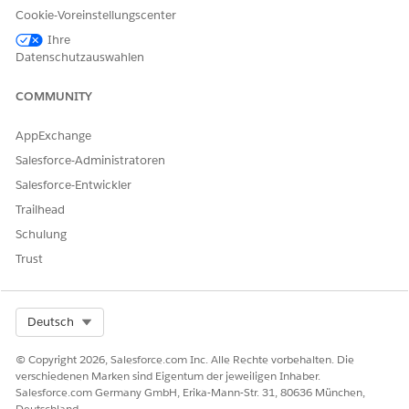
Felder, die von der
Cookie-Voreinstellungscenter
Datenzuordnung erstellt
Ihre
oder aktualisiert werden
Datenschutzauswahlen
Berechtigungen "Lesen"
für Datensätze mit
zugeordneter ID
COMMUNITY
AppExchange
Anzeigen von
Berechtigungen "Lesen" für
Datenzuordnungen:
das Umfrageobjekt
Salesforce-Administratoren
Salesforce-Entwickler
Öffnen Sie die Umfrage, deren Antworten Sie nach
Trailhead
Stimmungsstatistiken analysieren möchten.
Klicken Sie im Umfragegenerator auf
Erweiterte
Schulung
Einstellungen
und wählen Sie dann
Trust
Umfragedatenzuordnung
aus.
Klicken Sie auf
Neue Zuordnung
.
Benennen Sie die Zuordnung.
Select Org
Deutsch
Wählen Sie aus, wie Antworten verarbeitet werden sollen.
Wählen Sie
Datensatz erstellen
aus, um
© Copyright 2026, Salesforce.com Inc. Alle Rechte vorbehalten. Die
Umfrageantworten in Echtzeit zu verarbeiten.
verschiedenen Marken sind Eigentum der jeweiligen Inhaber.
Wählen Sie
Datensatz aktualisieren
aus, um
Salesforce.com Germany GmbH, Erika-Mann-Str. 31, 80636 München,
Umfrageantworten später in einem Massenvorgang zu
Deutschland