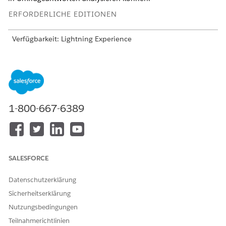
ERFORDERLICHE EDITIONEN
Verfügbarkeit: Lightning Experience
Verfügbarkeit:
Enterprise
,
Unlimited
und
Developer
Edition
Verfügbar mit den Lizenzen "Feedbackverwaltung – Starter"
und "Feedbackverwaltung – Growth" sowie mit der Lizenz
"Stimmungsstatistiken"
1-800-667-6389
ERFORDERLICHE BENUTZERBERECHTIGUNGEN
Erstellen oder Aktualisieren
Erstellen und Senden
von Datenzuordnungen:
von
Umfrageberechtigungen
SALESFORCE
Berechtigungen "Lesen"
und "Erstellen" für
Objekte, deren
Datenschutzerklärung
Datensätze von der
Sicherheitserklärung
Datenzuordnung erstellt
oder aktualisiert werden
Nutzungsbedingungen
Berechtigungen "Lesen"
Teilnahmerichtlinien
und "Erstellen" für