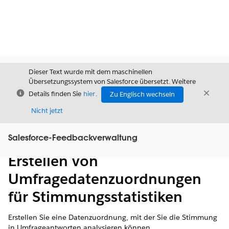
Dieser Text wurde mit dem maschinellen
Übersetzungssystem von Salesforce übersetzt. Weitere
Schließen
Schli
Details finden Sie
hier
.
Zu Englisch wechseln
Schließ
Nicht jetzt
Salesforce-Feedbackverwaltung
Inhalt
Inhalt anzeigen
Erstellen von
Umfragedatenzuordnungen
für Stimmungsstatistiken
Erstellen Sie eine Datenzuordnung, mit der Sie die Stimmung
in Umfrageantworten analysieren können.