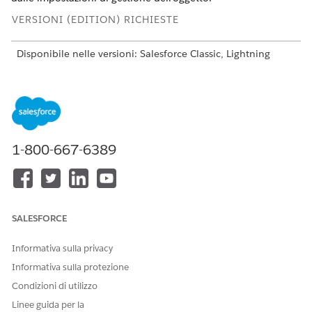
VERSIONI (EDITION) RICHIESTE
Disponibile nelle versioni: Salesforce Classic, Lightning
Experience e l'app Salesforce
Disponibile nelle versioni:
Contact Manager Edition
,
Group
Edition
,
Essentials Edition
,
Professional Edition
,
Enterprise
Edition
,
Performance Edition
,
Unlimited Edition
,
Developer
Edition
e
Database.com Edition
1-800-667-6389
Gli oggetti standard non sono disponibili in
Database.com
Edition
AUTORIZZAZIONI UTENTE NECESSARIE
SALESFORCE
Per definire i campi di cui
Personalizza applicazione
viene tenuta traccia:
Informativa sulla privacy
Informativa sulla protezione
Condizioni di utilizzo
Linee guida per la